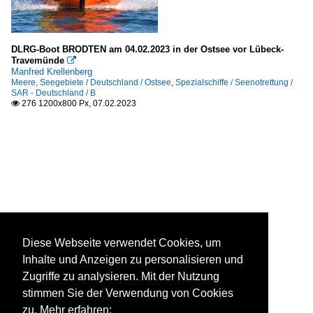
DLRG-Boot BRODTEN am 04.02.2023 in der Ostsee vor Lübeck-
Travemünde

Manfred Krellenberg
Meere, Seegebiete / Deutschland / Ostsee
,
Spezialschiffe / Seenotrettung /
SAR - Deutschland / B
276 1200x800 Px, 07.02.2023

Diese Webseite verwendet Cookies, um
Inhalte und Anzeigen zu personalisieren und
Zugriffe zu analysieren. Mit der Nutzung
stimmen Sie der Verwendung von Cookies
zu. Mehr erfahren: