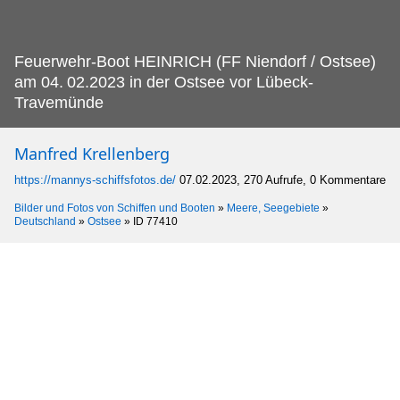
Feuerwehr-Boot HEINRICH (FF Niendorf / Ostsee)
am 04.
02.2023 in der Ostsee vor Lübeck-
Travemünde
Manfred Krellenberg
https://mannys-schiffsfotos.de/
07.02.2023, 270 Aufrufe, 0 Kommentare
Bilder und Fotos von Schiffen und Booten
»
Meere, Seegebiete
»
Deutschland
»
Ostsee
»
ID 77410