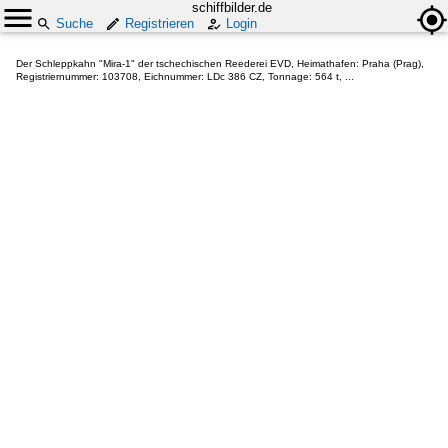
schiffbilder.de
Suche
Registrieren
Login
Der Schleppkahn "Mira-1" der tschechischen Reederei EVD, Heimathafen: Praha (Prag),
Registriernummer: 103708, Eichnummer: LDc 386 CZ, Tonnage: 564 t, ...