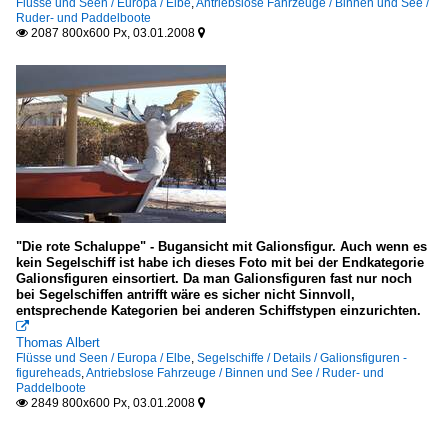
Flüsse und Seen / Europa / Elbe
,
Antriebslose Fahrzeuge / Binnen und See /
Ruder- und Paddelboote
2087 800x600 Px, 03.01.2008


"Die rote Schaluppe" - Bugansicht mit Galionsfigur. Auch wenn es
kein Segelschiff ist habe ich dieses Foto mit bei der Endkategorie
Galionsfiguren einsortiert. Da man Galionsfiguren fast nur noch
bei Segelschiffen antrifft wäre es sicher nicht Sinnvoll,
entsprechende Kategorien bei anderen Schiffstypen einzurichten.

Thomas Albert
Flüsse und Seen / Europa / Elbe
,
Segelschiffe / Details / Galionsfiguren -
figureheads
,
Antriebslose Fahrzeuge / Binnen und See / Ruder- und
Paddelboote
2849 800x600 Px, 03.01.2008

