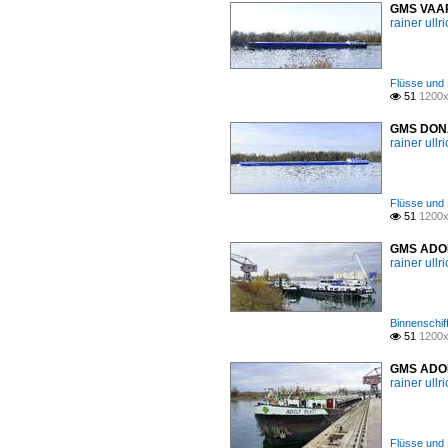
GMS VAARW
rainer ullr
Flüsse und 
51
1200x

GMS DONAT
rainer ullr
Flüsse und 
51
1200x

GMS ADOLF
rainer ullr
Binnenschif
51
1200x

GMS ADOLF
rainer ullr
Flüsse und 