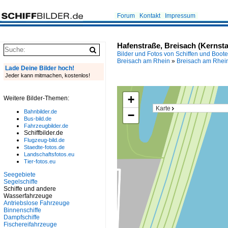
Forum
Kontakt
Impressum
Hafenstraße, Breisach (Kernsta
Bilder und Fotos von Schiffen und Boot
Breisach am Rhein
»
Breisach am Rhei
Lade Deine Bilder hoch!
Jeder kann mitmachen, kostenlos!
+
Weitere Bilder-Themen:
Karte
Bahnbilder.de
−
Bus-bild.de
Fahrzeugbilder.de
Schiffbilder.de
Flugzeug-bild.de
Staedte-fotos.de
Landschaftsfotos.eu
Tier-fotos.eu
Seegebiete
Segelschiffe
Schiffe und andere
Wasserfahrzeuge
Antriebslose Fahrzeuge
Binnenschiffe
Dampfschiffe
Fischereifahrzeuge