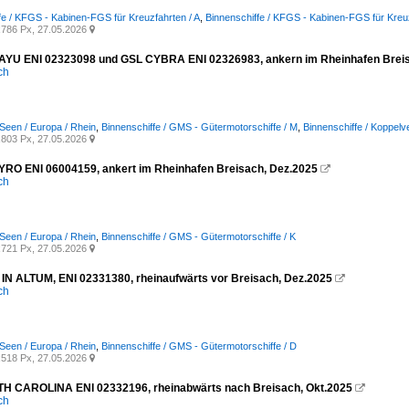
fe / KFGS - Kabinen-FGS für Kreuzfahrten / A
,
Binnenschiffe / KFGS - Kabinen-FGS für Kreu
786 Px, 27.05.2026

YU ENI 02323098 und GSL CYBRA ENI 02326983, ankern im Rheinhafen Breis
ich
Seen / Europa / Rhein
,
Binnenschiffe / GMS - Gütermotorschiffe / M
,
Binnenschiffe / Koppel
803 Px, 27.05.2026

O ENI 06004159, ankert im Rheinhafen Breisach, Dez.2025

ich
Seen / Europa / Rhein
,
Binnenschiffe / GMS - Gütermotorschiffe / K
721 Px, 27.05.2026

N ALTUM, ENI 02331380, rheinaufwärts vor Breisach, Dez.2025

ich
Seen / Europa / Rhein
,
Binnenschiffe / GMS - Gütermotorschiffe / D
518 Px, 27.05.2026

 CAROLINA ENI 02332196, rheinabwärts nach Breisach, Okt.2025

ich