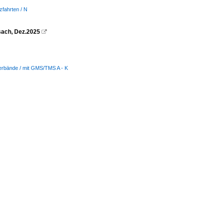
zfahrten / N
ach, Dez.2025

verbände / mit GMS/TMS A - K