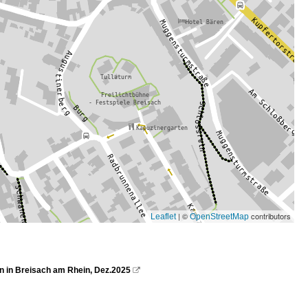
| ©
contributors
Leaflet
OpenStreetMap
in Breisach am Rhein, Dez.2025
