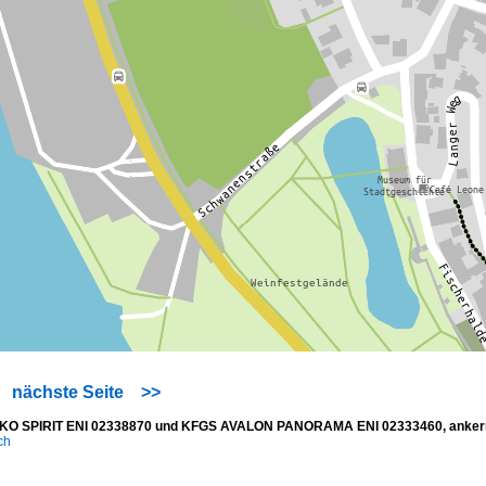
nächste Seite
>>
KO SPIRIT ENI 02338870 und KFGS AVALON PANORAMA ENI 02333460, ankern 
ich