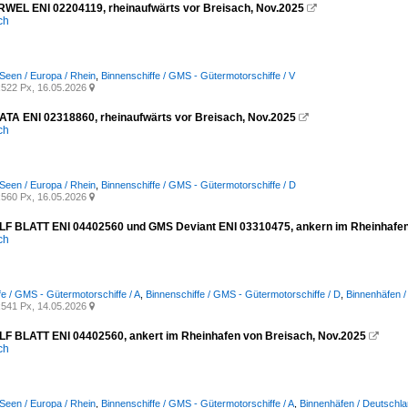
EL ENI 02204119, rheinaufwärts vor Breisach, Nov.2025

ich
Seen / Europa / Rhein
,
Binnenschiffe / GMS - Gütermotorschiffe / V
522 Px, 16.05.2026

A ENI 02318860, rheinaufwärts vor Breisach, Nov.2025

ich
Seen / Europa / Rhein
,
Binnenschiffe / GMS - Gütermotorschiffe / D
560 Px, 16.05.2026

 BLATT ENI 04402560 und GMS Deviant ENI 03310475, ankern im Rheinhafen
ich
fe / GMS - Gütermotorschiffe / A
,
Binnenschiffe / GMS - Gütermotorschiffe / D
,
Binnenhäfen /
541 Px, 14.05.2026

 BLATT ENI 04402560, ankert im Rheinhafen von Breisach, Nov.2025

ich
Seen / Europa / Rhein
,
Binnenschiffe / GMS - Gütermotorschiffe / A
,
Binnenhäfen / Deutschla