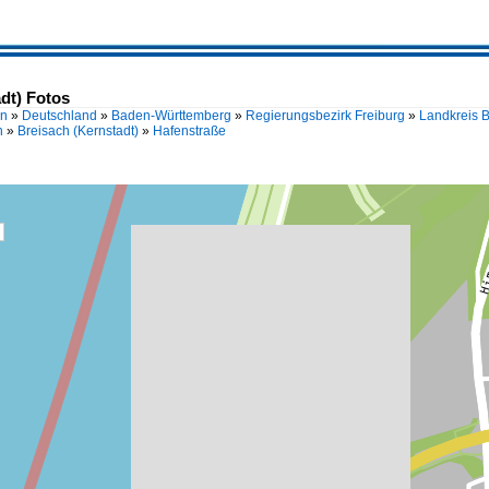
dt) Fotos
en
»
Deutschland
»
Baden-Württemberg
»
Regierungsbezirk Freiburg
»
Landkreis 
n
»
Breisach (Kernstadt)
»
Hafenstraße