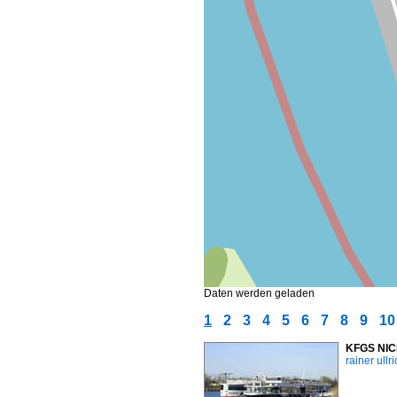
Daten werden geladen
1
2
3
4
5
6
7
8
9
10
KFGS NIC
rainer ullr