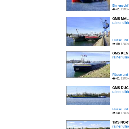
Binnenschif
61
1200x

GMS MALA
rainer ullr
Flüsse und 
59
1200x

GMS KENYR
rainer ullr
Flüsse und 
61
1200x

GMS DUC I
rainer ullr
Flüsse und 
50
1200x

TMS NORTH
rainer ullr