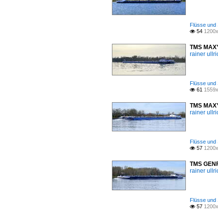
Flüsse und 
54
1200x

TMS MAXY 
rainer ullr
Flüsse und 
61
1559x

TMS MAXY 
rainer ullr
Flüsse und 
57
1200x

TMS GENFE
rainer ullr
Flüsse und 
57
1200x
