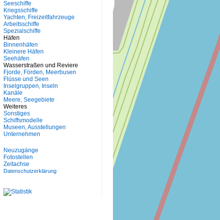
Seeschiffe
Kriegsschiffe
Yachten, Freizeitfahrzeuge
Arbeitsschiffe
Spezialschiffe
Häfen
Binnenhäfen
Kleinere Häfen
Seehäfen
Wasserstraßen und Reviere
Fjorde, Förden, Meerbusen
Flüsse und Seen
Inselgruppen, Inseln
Kanäle
Meere, Seegebiete
Weiteres
Sonstiges
Schiffsmodelle
Museen, Ausstellungen
Unternehmen
Neuzugänge
Fotostellen
Zeitachse
Datenschutzerklärung