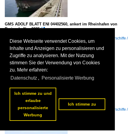
GMS ADOLF BLATT ENI 04402560, ankert im Rheinhafen von
Breisach, Nov.2025

rainer ullrich
Flüsse und Seen / Europa / Rhein
,
Binnenschiffe / GMS - Gütermotorschiffe /
Diese Webseite verwendet Cookies, um
A
,
Binnenhäfen / Deutschland / Breisach Rheinhafen
55 1200x771 Px, 14.05.2026


Inhalte und Anzeigen zu personalisieren und
Zugriffe zu analysieren. Mit der Nutzung
stimmen Sie der Verwendung von Cookies
zu. Mehr erfahren:
Datenschutz
,
Personalisierte Werbung
Ich stimme zu und
GMS Vaarwel, ENI 02204119, rheinaufwärts vor Breisach,
Heckansicht, Nov.2025

erlaube
Ich stimme zu
rainer ullrich
personalisierte
Flüsse und Seen / Europa / Rhein
,
Binnenschiffe / GMS - Gütermotorschiffe /
V
Werbung
80 1200x600 Px, 29.04.2026

