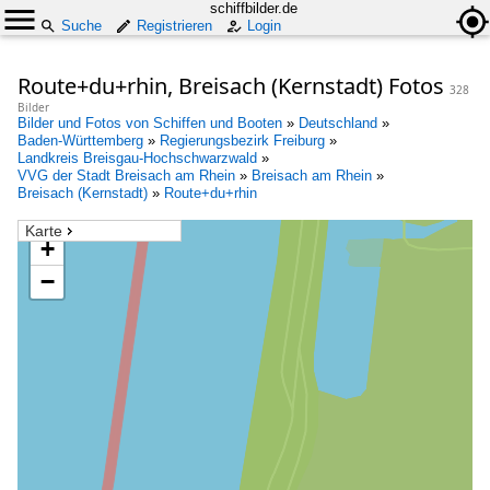
schiffbilder.de
Suche
Registrieren
Login
Route+du+rhin, Breisach (Kernstadt) Fotos
328
Bilder
Bilder und Fotos von Schiffen und Booten
»
Deutschland
»
Baden-Württemberg
»
Regierungsbezirk Freiburg
»
Landkreis Breisgau-Hochschwarzwald
»
VVG der Stadt Breisach am Rhein
»
Breisach am Rhein
»
Breisach (Kernstadt)
»
Route+du+rhin
Karte
+
−