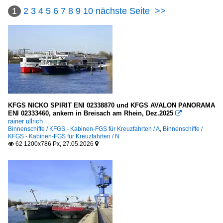
1
2
3
4
5
6
7
8
9
10
nächste Seite
>>
KFGS NICKO SPIRIT ENI 02338870 und KFGS AVALON PANORAMA
ENI 02333460, ankern in Breisach am Rhein, Dez.2025

rainer ullrich
Binnenschiffe / KFGS - Kabinen-FGS für Kreuzfahrten / A
,
Binnenschiffe /
KFGS - Kabinen-FGS für Kreuzfahrten / N
62 1200x786 Px, 27.05.2026

