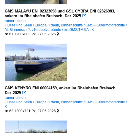
GMS MALAYU ENI 02323098 und GSL CYBRA ENI 02326983,
ankern im Rheinhafen Breisach, Dez.2025

rainer ullrich
Flüsse und Seen / Europa / Rhein
,
Binnenschiffe / GMS - Gütermotorschiffe /
M
,
Binnenschiffe / Koppelverbände / mit GMS/TMS A - K
61 1200x803 Px, 27.05.2026


GMS KENYRO ENI 06004159, ankert im Rheinhafen Breisach,
Dez.2025

rainer ullrich
Flüsse und Seen / Europa / Rhein
,
Binnenschiffe / GMS - Gütermotorschiffe /
K
62 1200x721 Px, 27.05.2026

