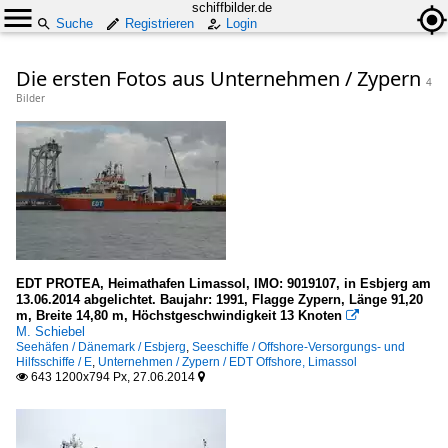
schiffbilder.de
Suche
Registrieren
Login
Die ersten Fotos aus Unternehmen / Zypern
4
Bilder
EDT PROTEA, Heimathafen Limassol, IMO: 9019107, in Esbjerg am
13.06.2014 abgelichtet. Baujahr: 1991, Flagge Zypern, Länge 91,20
m, Breite 14,80 m, Höchstgeschwindigkeit 13 Knoten

M. Schiebel
Seehäfen / Dänemark / Esbjerg
,
Seeschiffe / Offshore-Versorgungs- und
Hilfsschiffe / E
,
Unternehmen / Zypern / EDT Offshore, Limassol
643 1200x794 Px, 27.06.2014

