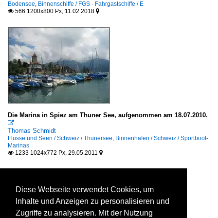
Bodensee
,
Binnenschiffe / FGS - Fahrgastschiffe / E
566 1200x800 Px, 11.02.2018


Die Marina in Spiez am Thuner See, aufgenommen am 18.07.2010.

Thomas Schmidt
Flüsse und Seen / Schweiz / Thunersee
,
Binnenhäfen / Schweiz / Sportboot-
Marinas
1233 1024x772 Px, 29.05.2011


Diese Webseite verwendet Cookies, um
Inhalte und Anzeigen zu personalisieren und
Zugriffe zu analysieren. Mit der Nutzung