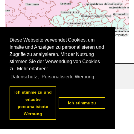
Leaflet
| ©
OpenStreetMap
contributors
Daten werden geladen
Diese Webseite verwendet Cookies, um
Inhalte und Anzeigen zu personalisieren und
Zugriffe zu analysieren. Mit der Nutzung
stimmen Sie der Verwendung von Cookies
zu. Mehr erfahren:
Datenschutzerklärung
|
Impressum
|
Kontakt
Datenschutz
,
Personalisierte Werbung
Ich stimme zu und
erlaube
Ich stimme zu
personalisierte
Werbung