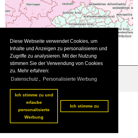
Leaflet
| ©
OpenStreetMap
contributors
Daten werden geladen
Diese Webseite verwendet Cookies, um
Inhalte und Anzeigen zu personalisieren und
Zugriffe zu analysieren. Mit der Nutzung
stimmen Sie der Verwendung von Cookies
zu. Mehr erfahren:
Datenschutzerklärung
|
Impressum
|
Kontakt
Datenschutz
,
Personalisierte Werbung
Ich stimme zu und
erlaube
Ich stimme zu
personalisierte
Werbung