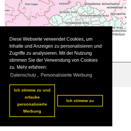
Leaflet
| ©
OpenStreetMap
contributors
Daten werden geladen
Diese Webseite verwendet Cookies, um
Inhalte und Anzeigen zu personalisieren und
Zugriffe zu analysieren. Mit der Nutzung
stimmen Sie der Verwendung von Cookies
zu. Mehr erfahren:
Datenschutzerklärung
|
Impressum
|
Kontakt
Datenschutz
,
Personalisierte Werbung
Ich stimme zu und
erlaube
Ich stimme zu
personalisierte
Werbung