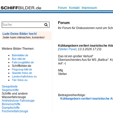
Forum
Kontakt
Impressum
Forum
Ihr Forum für Diskussionen rund um Schif
Lade Deine Bilder hoch!
Jeder kann mitmachen, kostenlos!
Kühlungsborn verliert touristische Att
Weitere Bilder-Themen:
(
Stefan Pavel
, 13.3.2026 17:23)
Bahnbilder.de
Das ist ein großer Verlust“
Bus-bild.de
Überraschendes Aus für MS „Baltica“: K
Fahrzeugbilder.de
auf :-(
Schiffbilder.de
Flugzeug-bild.de
Mfg
Staedte-fotos.de
Stefan
Landschaftsfotos.eu
Tier-fotos.eu
Seegebiete
Segelschiffe
Schiffe und andere
Beitragsreihenfolge:
Wasserfahrzeuge
Kühlungsborn verliert touristische A
Antriebslose Fahrzeuge
Binnenschiffe
Dampfschiffe
Fischereifahrzeuge