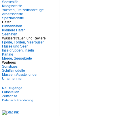
Seeschiffe
Kriegsschiffe
Yachten, Freizeitfahrzeuge
Arbeitsschiffe
Spezialschiffe
Häfen
Binnenhäfen
Kleinere Häfen
Seehäfen
Wasserstraßen und Reviere
Fjorde, Förden, Meerbusen
Flüsse und Seen
Inselgruppen, Inseln
Kanäle
Meere, Seegebiete
Weiteres
Sonstiges
Schiffsmodelle
Museen, Ausstellungen
Unternehmen
Neuzugänge
Fotostellen
Zeitachse
Datenschutzerklärung