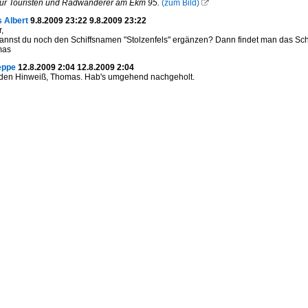
für Touristen und Radwanderer am Ekm 95.
(zum Bild)

 Albert
9.8.2009 23:22 9.8.2009 23:22
,
 kannst du noch den Schiffsnamen "Stolzenfels" ergänzen? Dann findet man das Sch
mas
eppe
12.8.2009 2:04 12.8.2009 2:04
 den Hinweiß, Thomas. Hab's umgehend nachgeholt.