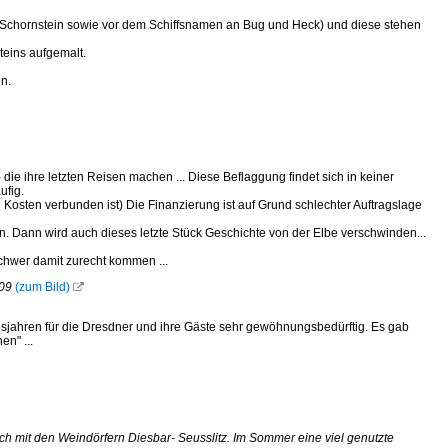
m Schornstein sowie vor dem Schiffsnamen an Bug und Heck) und diese stehen
teins aufgemalt.
n.
ie ihre letzten Reisen machen ... Diese Beflaggung findet sich in keiner
ufig.
 Kosten verbunden ist) Die Finanzierung ist auf Grund schlechter Auftragslage
en. Dann wird auch dieses letzte Stück Geschichte von der Elbe verschwinden...
chwer damit zurecht kommen ...
009
(zum Bild)

gsjahren für die Dresdner und ihre Gäste sehr gewöhnungsbedürftig. Es gab
en" ...
ch mit den Weindörfern Diesbar- Seusslitz. Im Sommer eine viel genutzte