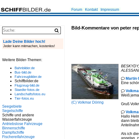
Forum
Kontakt
Impressum
Bild-Kommentare von peter re
Lade Deine Bilder hoch!
Jeder kann mitmachen, kostenlos!
Weitere Bilder-Themen:
BESKYDY, 
Bahnbilder.de
ALESSANDR
Bus-bild.de
Fahrzeugbilder.de
Martin 

Schiffbilder.de
Eine schö
Flugzeug-bild.de
Staedte-fotos.de
Volkma

Landschaftsfotos.eu
Weiß jeman
Tier-fotos.eu
(C)
Volkmar Döring
Gruß Volk
Seegebiete
Segelschiffe
Volkma

Schiffe und andere
Hallo Helm
Wasserfahrzeuge
dann bleib
Antriebslose Fahrzeuge
Anteilnahm
Binnenschiffe
Dampfschiffe
Als ich di
Fischereifahrzeuge
angetan, z