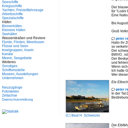
Seeschiffe
Kriegsschiffe
Der blauwe
Yachten, Freizeitfahrzeuge
für "Lodni 
Arbeitsschiffe
Eine Natio
Spezialschiffe
Häfen
Bis August
Binnenhäfen
Kleinere Häfen
Gruß Volk
Seehäfen
Wasserstraßen und Reviere
peter r

Fjorde, Förden, Meerbusen
Hallo ihr Z
Flüsse und Seen
so verkehr
Inselgruppen, Inseln
Der schwar
Kanäle
BWVO , ist
Meere, Seegebiete
Der Beskyd
Weiteres
und fehlen
Sonstiges
Wenn sich 
Schiffsmodelle
Ich hatte 
Museen, Ausstellungen
Wer dieses
Unternehmen
Eie Elbsch
Neuzugänge
peter r

Fotostellen
In der Tat
Zeitachse
Bestrebung
Datenschutzerklärung
(C)
Beat H. Schweizer
Die Elbfäh