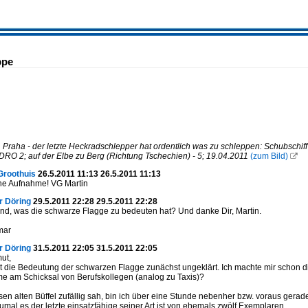
ppe
Praha - der letzte Heckradschlepper hat ordentlich was zu schleppen: Schubsch
O 2; auf der Elbe zu Berg (Richtung Tschechien) - 5; 19.04.2011
(zum Bild)

Groothuis
26.5.2011 11:13 26.5.2011 11:13
ne Aufnahme! VG Martin
r Döring
29.5.2011 22:28 29.5.2011 22:28
d, was die schwarze Flagge zu bedeuten hat? Und danke Dir, Martin.
mar
r Döring
31.5.2011 22:05 31.5.2011 22:05
ut,
t die Bedeutung der schwarzen Flagge zunächst ungeklärt. Ich machte mir schon di
e am Schicksal von Berufskollegen (analog zu Taxis)?
esen alten Büffel zufällig sah, bin ich über eine Stunde nebenher bzw. voraus gerad
umal es der letzte einsatzfähige seiner Art ist von ehemals zwölf Exemplaren.