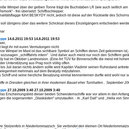
iße Wimpel über der gelben Tonne trägt die Buchstaben LR (wie auch seitlich a
Remork" - frei übersetzt: Schiffsschlepper.
nalitätsflagge führt BESKYDY nicht, jedoch ist diese auf der Rückseite des Schorns
 soll übrigens über das weitere Schicksal dieses Einzelgängers entschieden werde
mar
eppe
14.6.2011 19:53 14.6.2011 19:53
wei,
t liegt ihr mit euren Vermutungen nicht.
ze Wimpel im Mast ist das sichtbare Symbol an Schiffen deren Zeit gekommen ist,- d
 sozusagen ,,schifffahrts intern" . Und daher auch meist nur noch den Schiffern gelä
y hat im Oktober Landrevision. (Eine Art TÜV für Binnenschiffe die meist mit hohen
der Unterstützung aus Prag noch völlig offen.
bis Juli daran nichts ändern sollte wird Kapitän Vladimir seinen Ruhestand antret
Gelegenheit mehrmals auf dem Beskydy mitzufahren.
 Schiff und seine herzliche Besatzung einmal kennenlernen durfte wird wohl nur s
iffe in Dresden gleichen in ihrer modernen Bauart eher Turnhallen... September 2
eppe
27.10.2009 3:40 27.10.2009 3:40
.Das Erscheinungsbild dieser beiden Schwesternschiffe war vor allem in den Anfan
en die sogenannten ,,Glaskästen" umzutaufen. - In ,,Karl Dall" und ,,Hella von Sinn
re Stolzenfels in Niederlommatzsch. Sie verbindet den kleinen Ort Niederlommatzs