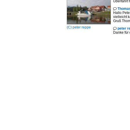
Überfahrt 
Thomas

Hallo Peter
vielleicht
Gruß Tho
(C)
peter reppe
peter r

Danke für