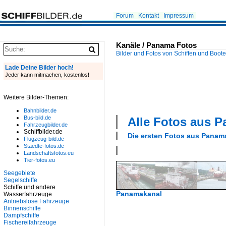
Forum
Kontakt
Impressum
Kanäle / Panama Fotos
Bilder und Fotos von Schiffen und Boot
Lade Deine Bilder hoch!
Jeder kann mitmachen, kostenlos!
Weitere Bilder-Themen:
Bahnbilder.de
Bus-bild.de
Alle Fotos aus
P
Fahrzeugbilder.de
Schiffbilder.de
Die ersten Fotos aus
Panam
Flugzeug-bild.de
Staedte-fotos.de
Landschaftsfotos.eu
Tier-fotos.eu
Seegebiete
Segelschiffe
Schiffe und andere
Panamakanal
Wasserfahrzeuge
Antriebslose Fahrzeuge
Binnenschiffe
Dampfschiffe
Fischereifahrzeuge