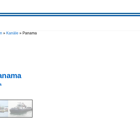
en
»
Kanäle
»
Panama
anama
a