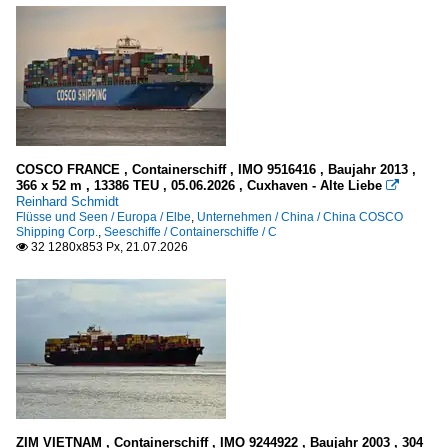
S
T
V
Koppelverbände
mit GMS/TMS A - K
COSCO FRANCE , Containerschiff , IMO 9516416 , Baujahr 2013 ,
mit GMS/TMS L - Z
366 x 52 m , 13386 TEU , 05.06.2026 , Cuxhaven - Alte Liebe

Reinhard Schmidt
Flüsse und Seen / Europa / Elbe
,
Unternehmen / China / China COSCO
Schleppverbände
Shipping Corp.
,
Seeschiffe / Containerschiffe / C
32 1280x853 Px, 21.07.2026

alle
Schubboote und -verbände
.Name unbekannt
A
B
D
ZIM VIETNAM , Containerschiff , IMO 9244922 , Baujahr 2003 , 304