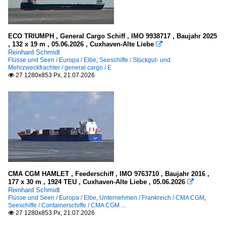
R
S
T
ECO TRIUMPH , General Cargo Schiff , IMO 9938717 , Baujahr 2025
, 132 x 19 m , 05.06.2026 , Cuxhaven-Alte Liebe

V
Reinhard Schmidt
W
Flüsse und Seen / Europa / Elbe
,
Seeschiffe / Stückgut- und
Mehrzweckfrachter / general cargo / E
Z
27 1280x853 Px, 21.07.2026

KFGS - Kabinen-FGS für Kreuzfahrten
.mehrere oder Name unbekannt
C
E
F
I - J
CMA CGM HAMLET , Feederschiff , IMO 9763710 , Baujahr 2016 ,
177 x 30 m , 1924 TEU , Cuxhaven-Alte Liebe , 05.06.2026

K
Reinhard Schmidt
Flüsse und Seen / Europa / Elbe
,
Unternehmen / Frankreich / CMA CGM
,
M
Seeschiffe / Containerschiffe / CMA CGM ...
27 1280x853 Px, 21.07.2026

R