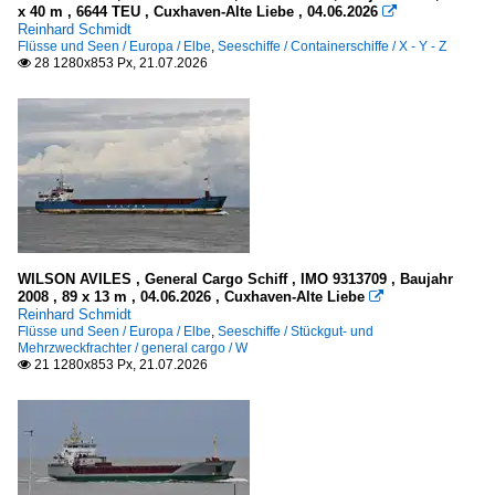
E
x 40 m , 6644 TEU , Cuxhaven-Alte Liebe , 04.06.2026

Reinhard Schmidt
G
Flüsse und Seen / Europa / Elbe
,
Seeschiffe / Containerschiffe / X - Y - Z
28 1280x853 Px, 21.07.2026

H
J
K
L
M
O
R
WILSON AVILES , General Cargo Schiff , IMO 9313709 , Baujahr
S
2008 , 89 x 13 m , 04.06.2026 , Cuxhaven-Alte Liebe

Reinhard Schmidt
T
Flüsse und Seen / Europa / Elbe
,
Seeschiffe / Stückgut- und
Mehrzweckfrachter / general cargo / W
V
21 1280x853 Px, 21.07.2026

W
TMS - Tankmotorschiffe
A