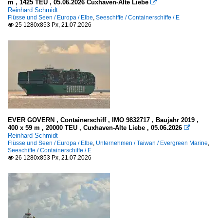
m , 1425 TEU , 05.06.2026 Cuxhaven-Alte Liebe
2025

A
Reinhard Schmidt
2026
Flüsse und Seen / Europa / Elbe
,
Seeschiffe / Containerschiffe / E
B
25 1280x853 Px, 21.07.2026

C
D
E
F
G
H
EVER GOVERN , Containerschiff , IMO 9832717 , Baujahr 2019 ,
J
400 x 59 m , 20000 TEU , Cuxhaven-Alte Liebe , 05.06.2026

K
Reinhard Schmidt
Flüsse und Seen / Europa / Elbe
,
Unternehmen / Taiwan / Evergreen Marine
,
L
Seeschiffe / Containerschiffe / E
26 1280x853 Px, 21.07.2026

M
N
O
P