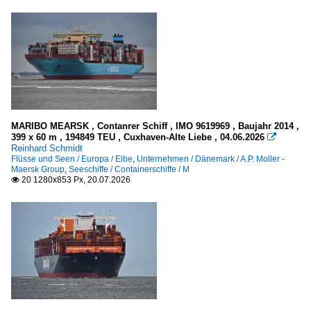
Deutschland
Sonstige Flüsse
Kanäle
Deutschland
Elbe-Seitenkanal
MARIBO MEARSK , Contanrer Schiff , IMO 9619969 , Baujahr 2014 ,
Mittellandkanal mit Stichkanälen
399 x 60 m , 194849 TEU , Cuxhaven-Alte Liebe , 04.06.2026

Reinhard Schmidt
Nord-Ostsee-Kanal
Flüsse und Seen / Europa / Elbe
,
Unternehmen / Dänemark / A.P. Moller -
Maersk Group
,
Seeschiffe / Containerschiffe / M
Wasserstraßenkreuz Magdeburg
20 1280x853 Px, 20.07.2026

Kriegsschiffe
Fregatten, Korvetten
Algerien
China
Deutschland