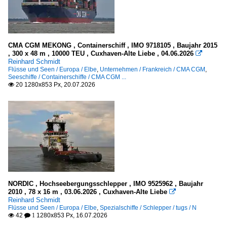
Schnell-/ Patrouillenboote
Frankreich
Vereinigtes Königreich
CMA CGM MEKONG , Containerschiff , IMO 9718105 , Baujahr 2015
, 300 x 48 m , 10000 TEU , Cuxhaven-Alte Liebe , 04.06.2026

Segelschulschiffe
Reinhard Schmidt
Flüsse und Seen / Europa / Elbe
,
Unternehmen / Frankreich / CMA CGM
,
Niederlande
Seeschiffe / Containerschiffe / CMA CGM ...
20 1280x853 Px, 20.07.2026

U-Boote
Deutschland
Niederlande
Russland
Meere, Seegebiete
NORDIC , Hochseebergungsschlepper , IMO 9525962 , Baujahr
Deutschland
2010 , 78 x 16 m , 03.06.2026 , Cuxhaven-Alte Liebe

Reinhard Schmidt
Nordsee
Flüsse und Seen / Europa / Elbe
,
Spezialschiffe / Schlepper / tugs / N
42
1280x853 Px, 16.07.2026

 1