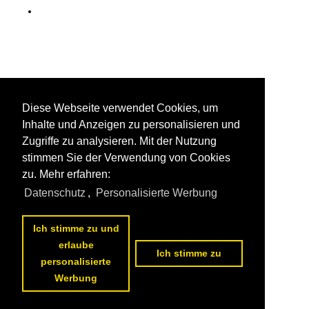
Museen, Ausstellungen
Deutschland
Museumshafen Oevelgönne (Hamburg)
Seehäfen
Diese Webseite verwendet Cookies, um
Inhalte und Anzeigen zu personalisieren und
Deutschland
Zugriffe zu analysieren. Mit der Nutzung
Cuxhaven
stimmen Sie der Verwendung von Cookies
Hamburg
zu. Mehr erfahren:
Stade
Datenschutz
,
Personalisierte Werbung
Seeschiffe
Ich stimme zu und
erlaube
Ich stimme zu
Autotransporter / vehicles carrier
personalisierte
Werbung
A
B