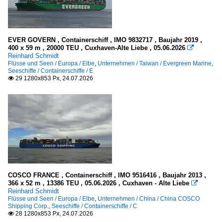
Binnenschiffe
2000
Fähren im Ausland und EU grenzüberschreitend
2000
EVER GOVERN , Containerschiff , IMO 9832717 , Baujahr 2019 ,
400 x 59 m , 20000 TEU , Cuxhaven-Alte Liebe , 05.06.2026

2001
Reinhard Schmidt
Fähren in Deutschland
Flüsse und Seen / Europa / Elbe
,
Unternehmen / Taiwan / Evergreen Marine
,
2002
Seeschiffe / Containerschiffe / E
Elbe: außer Hamburg
29 1280x853 Px, 24.07.2026

2003
Elbe: Hamburg
2004
2005
FGS - Fahrgastschiffe
2006
.mehrere oder Name unbekannt
2007
A
2008
B
2009
C
COSCO FRANCE , Containerschiff , IMO 9516416 , Baujahr 2013 ,
366 x 52 m , 13386 TEU , 05.06.2026 , Cuxhaven - Alte Liebe

D
2010
Reinhard Schmidt
Flüsse und Seen / Europa / Elbe
,
Unternehmen / China / China COSCO
F
2010
Shipping Corp.
,
Seeschiffe / Containerschiffe / C
28 1280x853 Px, 24.07.2026

G
2011