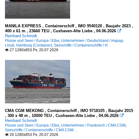
HBK + HF + HH - Hamburg
HEL - Helgoland
NC - Cuxhaven (Hochsee)
MANILA EXPRESS , Containerschiff , IMO 9540120 , Baujahr 2023 ,
NEU - diverse Nordsee-Orte
400 x 61 m , 23660 TEU , Cuxhaven-Alte Liebe , 04.06.2026

Reinhard Schmidt
SH - Schleswigsch-Heiligenhafen
Flüsse und Seen / Europa / Elbe
,
Unternehmen / Deutschland / Hapag-
Lloyd, Hamburg (Container)
,
Seeschiffe / Containerschiffe / H
27 1280x853 Px, 20.07.2026

Niederlande
UK - Urk
Polen
alle
Portugal
alle
CMA CGM MEKONG , Containerschiff , IMO 9718105 , Baujahr 2015
, 300 x 48 m , 10000 TEU , Cuxhaven-Alte Liebe , 04.06.2026

Reinhard Schmidt
Flüsse und Seen / Europa / Elbe
,
Unternehmen / Frankreich / CMA CGM
,
Flüsse und Seen
Seeschiffe / Containerschiffe / CMA CGM ...
20 1280x853 Px, 20.07.2026
