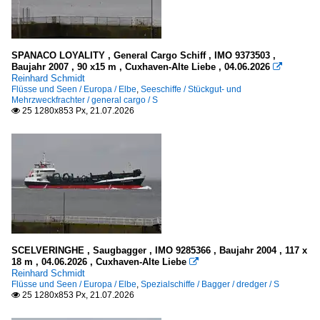
B
C
D
SPANACO LOYALITY , General Cargo Schiff , IMO 9373503 ,
Baujahr 2007 , 90 x15 m , Cuxhaven-Alte Liebe , 04.06.2026

Dettmer Tank
Reinhard Schmidt
Flüsse und Seen / Europa / Elbe
,
Seeschiffe / Stückgut- und
E
Mehrzweckfrachter / general cargo / S
25 1280x853 Px, 21.07.2026
G

H
I
J
K
L
M
SCELVERINGHE , Saugbagger , IMO 9285366 , Baujahr 2004 , 117 x
N
18 m , 04.06.2026 , Cuxhaven-Alte Liebe

Reinhard Schmidt
O
Flüsse und Seen / Europa / Elbe
,
Spezialschiffe / Bagger / dredger / S
25 1280x853 Px, 21.07.2026

R
S