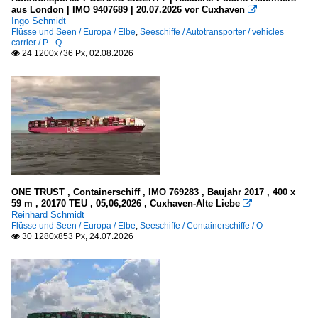
Ruder- und Paddelboote
aus London | IMO 9407689 | 20.07.2026 vor Cuxhaven

1970
Ingo Schmidt
Schleppkähne
Flüsse und Seen / Europa / Elbe
,
Seeschiffe / Autotransporter / vehicles
1977
carrier / P - Q
Seil- und Kettenfähren
24 1200x736 Px, 02.08.2026

1980
Arbeitsschiffe
1985
Kranschiffe u. Schwimmkrane mit Fahrantrieb
1986
1987
alle
1990
Binnenhäfen
ONE TRUST , Containerschiff , IMO 769283 , Baujahr 2017 , 400 x
1991
59 m , 20170 TEU , 05,06,2026 , Cuxhaven-Alte Liebe

Deutschland
1992
Reinhard Schmidt
Flüsse und Seen / Europa / Elbe
,
Seeschiffe / Containerschiffe / O
Lauenburg
1994
30 1280x853 Px, 24.07.2026

Sportboot-Marinas
1995
Tangermünde
1996
Wittenberge
1997
1999