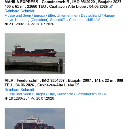
MANILA EXPRESS , Containerschiff , IMO 9540120 , Baujahr 2023 ,
Frankreich
400 x 61 m , 23660 TEU , Cuxhaven-Alte Liebe , 04.06.2026

Reinhard Schmidt
Niederlande
Flüsse und Seen / Europa / Elbe
,
Unternehmen / Deutschland / Hapag-
Lloyd, Hamburg (Container)
,
Seeschiffe / Containerschiffe / M
Vereinigtes Königreich
23 1280x854 Px, 20.07.2026

Hilfsschiffe, Versorger
China
Dänemark
Deutschland
Niederlande
AILA , Feederschiff , IMO 9354337 , Baujahr 2007 , 141 x 22 m , 908
Landungsfahrzeuge
TEU , 04.06.2026 , Cuxhaven-Alte Liebe

Reinhard Schmidt
Niederlande
Flüsse und Seen / Europa / Elbe
,
Seeschiffe / Containerschiffe / A
18 1280x854 Px, 20.07.2026

Minenabwehrfahrzeuge
Deutschland