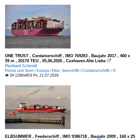
H
2012
J
2013
K
2014
L
2015
M
2016
O
2017
ONE TRUST , Containerschiff , IMO 769283 , Baujahr 2017 , 400 x
P
59 m , 20170 TEU , 05,06,2026 , Cuxhaven-Alte Liebe

2018
Reinhard Schmidt
S
Flüsse und Seen / Europa / Elbe
,
Seeschiffe / Containerschiffe / O
2019
34 1280x853 Px, 21.07.2026

T
2020
W
2020
FGS - Fahrgastschiffe Katamaran
2021
L - Z
2022
2023
GMS - Gütermotorschiffe
2024
.mehrere oder Name unbekannt
ELBSUMMER , Feederschiff , IMO 9386718 , Baujahr 2009 , 168 x 25