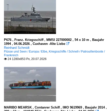
V
W
X - Y - Z
Dampfschiffe
P676 , Franz. Kriegsschiff , MMSI 227000002 , 54 x 10 m , Baujahr
1994 , 04.06.2026 , Cuxhaven -Alte Liebe

Dampfboote
Reinhard Schmidt
Flüsse und Seen / Europa / Elbe
,
Kriegsschiffe / Schnell-/ Patrouillenboote /
alle
Frankreich
24 1280x853 Px, 20.07.2026

Personendampfer (Binnen)
.mehrere oder Name unbekannt
D
K
L
M
MARIBO MEARSK , Contanrer Schiff , IMO 9619969 , Baujahr 2014 ,
P