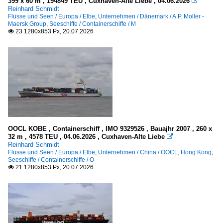
399 x 60 m , 194849 TEU , Cuxhaven-Alte Liebe , 04.06.2026

Reinhard Schmidt
R
Flüsse und Seen / Europa / Elbe
,
Unternehmen / Dänemark / A.P. Moller -
S
Maersk Group
,
Seeschiffe / Containerschiffe / M
23 1280x853 Px, 20.07.2026

W
Personendampfer (See)
L - Z
Spezialschiffe
Eisbrecher
OOCL KOBE , Containerschiff , IMO 9329526 , Bauajhr 2007 , 260 x
Schlepper
32 m , 4578 TEU , 04.06.2026 , Cuxhaven-Alte Liebe

Reinhard Schmidt
Flüsse und Seen / Europa / Elbe
,
Unternehmen / China / OOCL, Hong Kong
,
Fischereifahrzeuge
Seeschiffe / Containerschiffe / O
21 1280x853 Px, 20.07.2026

Deutschland
CUX - Cuxhaven
GRE - Greetsiel