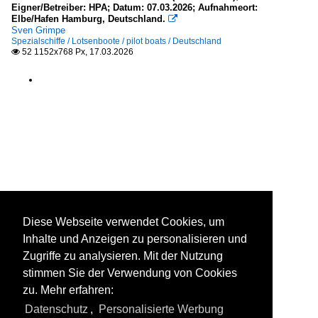
Eigner/Betreiber: HPA; Datum: 07.03.2026; Aufnahmeort:
Barkassen
Elbe/Hafen Hamburg, Deutschland.

Sven Grimpe
M
Spezialschiffe / Lotsenboote / pilot boats / Deutschland
52 1152x768 Px, 17.03.2026

S
Bunkerboote und -schiffe
G
K
Polizeiboote u. -schiffe - Deutschland
WSP Bremen
Diese Webseite verwendet Cookies, um
Schlepper / tugs
Inhalte und Anzeigen zu personalisieren und
.mehrere oder Name unbekannt
Zugriffe zu analysieren. Mit der Nutzung
A
stimmen Sie der Verwendung von Cookies
B
zu. Mehr erfahren:
Bugsier + Nr.
Datenschutz
,
Personalisierte Werbung