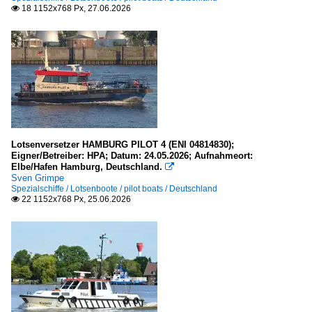
2025
18 1152x768 Px, 27.06.2026

2026
Inselgruppen, Inseln
Deutschland
Borkum
Poel
Kanäle
Lotsenversetzer HAMBURG PILOT 4 (ENI 04814830);
Eigner/Betreiber: HPA; Datum: 24.05.2026; Aufnahmeort:
Elbe/Hafen Hamburg, Deutschland.

Deutschland
Sven Grimpe
Spezialschiffe / Lotsenboote / pilot boats / Deutschland
Nord-Ostsee-Kanal
22 1152x768 Px, 25.06.2026

Kleinere Häfen
Deutschland
auf Rügen (M-V)
in Mecklenburg-Vorpommern