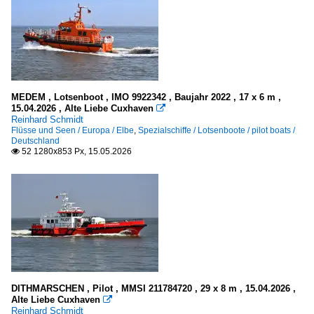
A
B
C
E
F
MEDEM , Lotsenboot , IMO 9922342 , Baujahr 2022 , 17 x 6 m ,
15.04.2026 , Alte Liebe Cuxhaven

G
Reinhard Schmidt
Flüsse und Seen / Europa / Elbe
,
Spezialschiffe / Lotsenboote / pilot boats /
I
Deutschland
52 1280x853 Px, 15.05.2026

K
L
O
R
S
X - Y - Z
DITHMARSCHEN , Pilot , MMSI 211784720 , 29 x 8 m , 15.04.2026 ,
Offshore-Versorgungs- und Hilfsschiffe
Alte Liebe Cuxhaven

Reinhard Schmidt
E