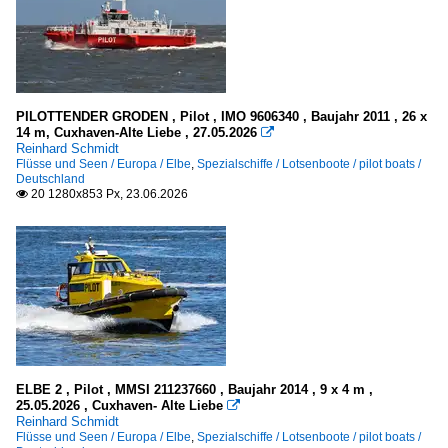
Deutschland
Museumshafen Oevelgönne (Hamburg)
PILOTTENDER GRODEN , Pilot , IMO 9606340 , Baujahr 2011 , 26 x
Seehäfen
14 m, Cuxhaven-Alte Liebe , 27.05.2026

Reinhard Schmidt
Deutschland
Flüsse und Seen / Europa / Elbe
,
Spezialschiffe / Lotsenboote / pilot boats /
Deutschland
Bremerhaven
20 1280x853 Px, 23.06.2026

Brunsbüttel
Cuxhaven
Emden
Hamburg
Kiel
Lübeck und Travemünde
ELBE 2 , Pilot , MMSI 211237660 , Baujahr 2014 , 9 x 4 m ,
Rostock-Warnemünde
25.05.2026 , Cuxhaven- Alte Liebe

Reinhard Schmidt
Sassnitz
Flüsse und Seen / Europa / Elbe
,
Spezialschiffe / Lotsenboote / pilot boats /