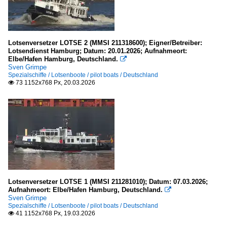
4- und mehr Master
P
Lotsenversetzer LOTSE 2 (MMSI 211318600); Eigner/Betreiber:
Lotsendienst Hamburg; Datum: 20.01.2026; Aufnahmeort:
Sonstiges
Elbe/Hafen Hamburg, Deutschland.

Sven Grimpe
Spezialschiffe / Lotsenboote / pilot boats / Deutschland
Galerien
73 1152x768 Px, 20.03.2026

Experimentelle Bearbeitungen
Sail 2010 Bremerhaven
Sail 2015 Bremerhaven
Schiffsdetails
Stimmungsbilder
Hafeneinrichtungen
Lotsenversetzer LOTSE 1 (MMSI 211281010); Datum: 07.03.2026;
Aufnahmeort: Elbe/Hafen Hamburg, Deutschland.

Lotsenstationen
Sven Grimpe
Spezialschiffe / Lotsenboote / pilot boats / Deutschland
41 1152x768 Px, 19.03.2026

Schleusen, Schiffshebewerke u.ä.