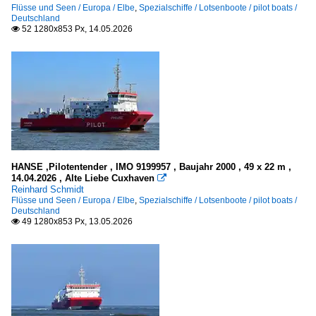
Flüsse und Seen / Europa / Elbe
,
Spezialschiffe / Lotsenboote / pilot boats /
Deutschland
N
52 1280x853 Px, 14.05.2026

O
W - X - Y - Z
Passagier- und RoRo-Frachtschiffe (Fahrzeugfähren)
A
D
M
HANSE ,Pilotentender , IMO 9199957 , Baujahr 2000 , 49 x 22 m ,
P - Q
14.04.2026 , Alte Liebe Cuxhaven

Reinhard Schmidt
STENA ...
Flüsse und Seen / Europa / Elbe
,
Spezialschiffe / Lotsenboote / pilot boats /
Deutschland
49 1280x853 Px, 13.05.2026

Ro-Ro Frachtschiffe
F
S
Sonstige