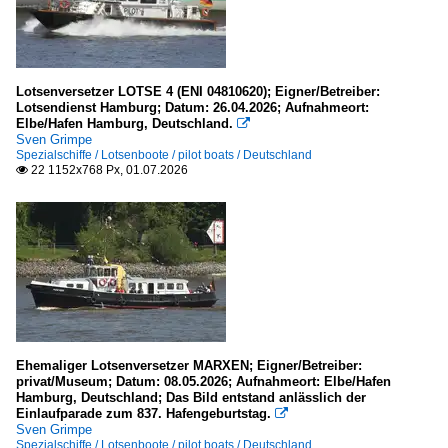
.Kennzeichen unbekannt
2012
ROS - Rostock (Hochsee)
2013
TRA - Travemünde
2014
Lotsenversetzer LOTSE 4 (ENI 04810620); Eigner/Betreiber:
Lotsendienst Hamburg; Datum: 26.04.2026; Aufnahmeort:
2015
Elbe/Hafen Hamburg, Deutschland.

Fjorde, Förden, Meerbusen
Sven Grimpe
2016
Spezialschiffe / Lotsenboote / pilot boats / Deutschland
Deutschland
22 1152x768 Px, 01.07.2026
2017

2018
Kieler Förde
2019
Flüsse und Seen
2020
Deutschland
2020
Sonstige Flüsse
2021
Weser und Nebenflüsse
Ehemaliger Lotsenversetzer MARXEN; Eigner/Betreiber:
2022
privat/Museum; Datum: 08.05.2026; Aufnahmeort: Elbe/Hafen
2023
Hamburg, Deutschland; Das Bild entstand anlässlich der
Europa
Einlaufparade zum 837. Hafengeburtstag.

2024
Sven Grimpe
Elbe
Spezialschiffe / Lotsenboote / pilot boats / Deutschland