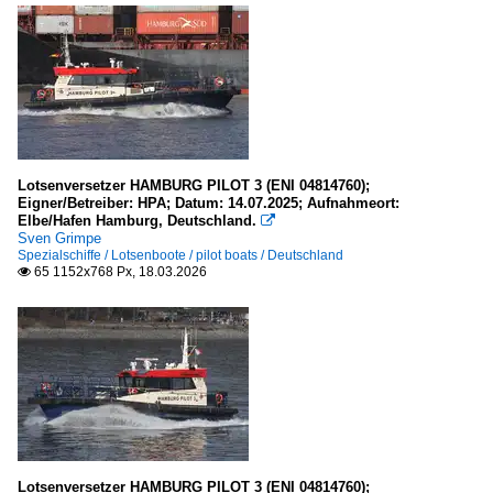
Deutschland
Seezeichen, Leuchtfeuer in Deutschland
Elbe
Ostsee Mecklenburg - Vorpommern
Ostsee Schleswig - Holstein
Lotsenversetzer HAMBURG PILOT 3 (ENI 04814760);
Weser
Eigner/Betreiber: HPA; Datum: 14.07.2025; Aufnahmeort:
Elbe/Hafen Hamburg, Deutschland.

Sven Grimpe
Werften und Docks
Spezialschiffe / Lotsenboote / pilot boats / Deutschland
65 1152x768 Px, 18.03.2026

Deutschland
Spezialschiffe
Bagger / dredger
A
H
Lotsenversetzer HAMBURG PILOT 3 (ENI 04814760);