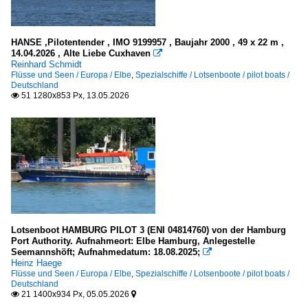
alle
HANSE ,Pilotentender , IMO 9199957 , Baujahr 2000 , 49 x 22 m ,
Stückgut- und Mehrzweckfrachter / general cargo
14.04.2026 , Alte Liebe Cuxhaven

Reinhard Schmidt
A
Flüsse und Seen / Europa / Elbe
,
Spezialschiffe / Lotsenboote / pilot boats /
Deutschland
B
51 1280x853 Px, 13.05.2026

C
D
E
F
G
J
L
Lotsenboot HAMBURG PILOT 3 (ENI 04814760) von der Hamburg
Port Authority. Aufnahmeort: Elbe Hamburg, Anlegestelle
M
Seemannshöft; Aufnahmedatum: 18.08.2025;

Heinz Haege
N
Flüsse und Seen / Europa / Elbe
,
Spezialschiffe / Lotsenboote / pilot boats /
Deutschland
O
21 1400x934 Px, 05.05.2026


P - Q