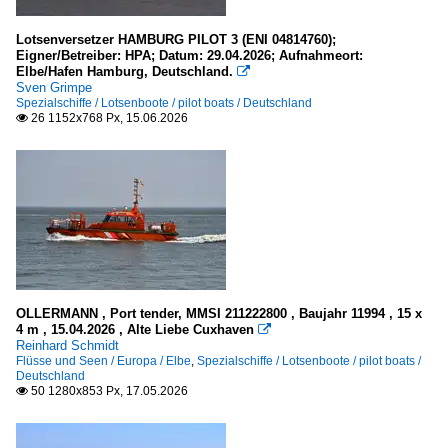
K
Lotsenversetzer HAMBURG PILOT 3 (ENI 04814760);
Eigner/Betreiber: HPA; Datum: 29.04.2026; Aufnahmeort:
L
Elbe/Hafen Hamburg, Deutschland.

M
Sven Grimpe
Spezialschiffe / Lotsenboote / pilot boats / Deutschland
S
26 1152x768 Px, 15.06.2026

X - Y - Z
Fahrgastschiffe
H
Kreuzfahrt-/ Passagierschiffe
B
OLLERMANN , Port tender, MMSI 211222800 , Baujahr 11994 , 15 x
4 m , 15.04.2026 , Alte Liebe Cuxhaven
C

Reinhard Schmidt
M
Flüsse und Seen / Europa / Elbe
,
Spezialschiffe / Lotsenboote / pilot boats /
Deutschland
U
50 1280x853 Px, 17.05.2026

Massengutfrachter / bulk carrier