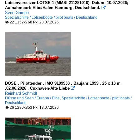
Lotsenversetzer LOTSE 1 (MMSI 211281010); Datum: 10.07.2026;
Kranschiffe u. Schwimmkrane mit Fahrantrieb
Aufnahmeort: Elbe/Hafen Hamburg, Deutschland.
1993

Sven Grimpe
alle
1996
Spezialschiffe / Lotsenboote / pilot boats / Deutschland
22 1152x768 Px, 23.07.2026

1999
Binnenschiffe
2000
Fähren in Deutschland
2003
andere Gewässer
2004
2005
FGS - Fahrgastschiffe
2006
P
DÖSE , Pilottender , IMO 9199933 , Baujahr 1999 , 25 x 13 m
2007
,02.06.2026 , Cuxhaven-Alte Liebe

Reinhard Schmidt
GMS - Gütermotorschiffe
2008
Flüsse und Seen / Europa / Elbe
,
Spezialschiffe / Lotsenboote / pilot boats /
Deutschland
A
2009
26 1280x853 Px, 13.07.2026

2010
Fischereifahrzeuge
2010
Deutschland
2011