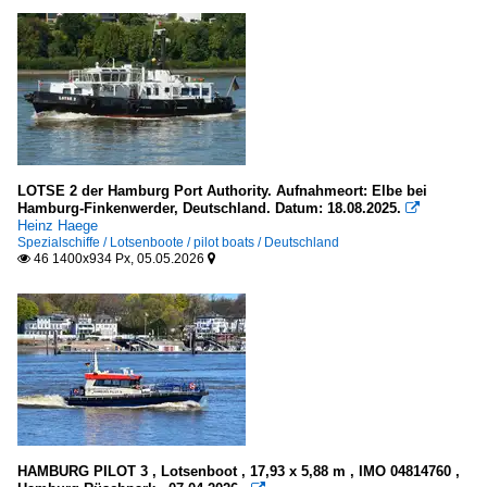
S
T
V
W
Tankschiffe
LOTSE 2 der Hamburg Port Authority. Aufnahmeort: Elbe bei
Hamburg-Finkenwerder, Deutschland. Datum: 18.08.2025.

A
Heinz Haege
C
Spezialschiffe / Lotsenboote / pilot boats / Deutschland
46 1400x934 Px, 05.05.2026


E
F
I
K
M
N
P
HAMBURG PILOT 3 , Lotsenboot , 17,93 x 5,88 m , IMO 04814760 ,