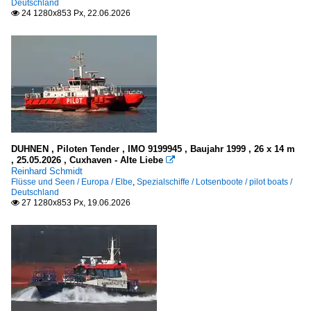
Deutschland
Wilhelmshaven
24 1280x853 Px, 22.06.2026

Seeschiffe
Autotransporter / vehicles carrier
A
D
H
DUHNEN , Piloten Tender , IMO 9199945 , Baujahr 1999 , 26 x 14 m
M
, 25.05.2026 , Cuxhaven - Alte Liebe

Reinhard Schmidt
P - Q
Flüsse und Seen / Europa / Elbe
,
Spezialschiffe / Lotsenboote / pilot boats /
Deutschland
W
27 1280x853 Px, 19.06.2026

Containerschiffe
B
C
E
I