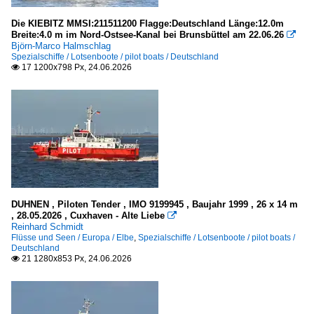
in Schleswig-Holstein a.d. Ostsee
Die KIEBITZ MMSI:211511200 Flagge:Deutschland Länge:12.0m
Breite:4.0 m im Nord-Ostsee-Kanal bei Brunsbüttel am 22.06.26

Björn-Marco Halmschlag
Kriegsschiffe
Spezialschiffe / Lotsenboote / pilot boats / Deutschland
17 1200x798 Px, 24.06.2026

Fregatten, Korvetten
Deutschland
Hilfsschiffe, Versorger
Deutschland
Meere, Seegebiete
DUHNEN , Piloten Tender , IMO 9199945 , Baujahr 1999 , 26 x 14 m
, 28.05.2026 , Cuxhaven - Alte Liebe

Deutschland
Reinhard Schmidt
Flüsse und Seen / Europa / Elbe
,
Spezialschiffe / Lotsenboote / pilot boats /
Deutschland
Nordsee
21 1280x853 Px, 24.06.2026

Ostsee
Museen, Ausstellungen