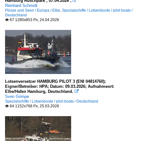
Hamburg Rüschpark , 07.04.2026 ,

S
Reinhard Schmidt
Flüsse und Seen / Europa / Elbe
,
Spezialschiffe / Lotsenboote / pilot boats /
T
Deutschland
67 1280x853 Px, 24.04.2026

Zementfrachter
alle
Segelschiffe
1-Master
Sportboote und Yachten
Lotsenversetzer HAMBURG PILOT 3 (ENI 04814760);
Traditionssegler und Nachbauten
Eigner/Betreiber: HPA; Datum: 09.03.2026; Aufnahmeort:
Elbe/Hafen Hamburg, Deutschland.

Sven Grimpe
2-Master
Spezialschiffe / Lotsenboote / pilot boats / Deutschland
64 1152x768 Px, 25.03.2026

.Name unbekannt
3-Master
S