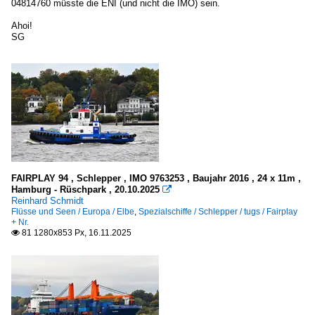
04814760 müsste die ENI (und nicht die IMO) sein.
Ahoi!
SG
FAIRPLAY 94 , Schlepper , IMO 9763253 , Baujahr 2016 , 24 x 11m ,
Hamburg - Rüschpark , 20.10.2025

Reinhard Schmidt
Flüsse und Seen / Europa / Elbe
,
Spezialschiffe / Schlepper / tugs / Fairplay
+ Nr.
81 1280x853 Px, 16.11.2025
