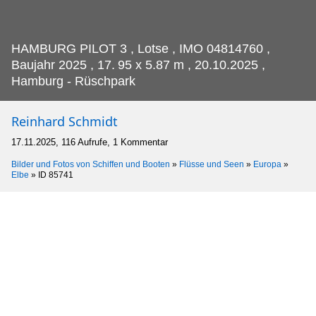
HAMBURG PILOT 3 , Lotse , IMO 04814760 ,
Baujahr 2025 , 17.
95 x 5.87 m , 20.10.2025 ,
Hamburg - Rüschpark
Reinhard Schmidt
17.11.2025, 116 Aufrufe, 1 Kommentar
Bilder und Fotos von Schiffen und Booten
»
Flüsse und Seen
»
Europa
»
Elbe
»
ID 85741