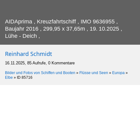
AIDAprima , Kreuzfahrtschiff , IMO 9636955 ,
Baujahr 2016 , 299,95 x 37,65m , 19.
10.2025 ,
Lühe - Deich ,
Reinhard Schmidt
16.11.2025, 85 Aufrufe, 0 Kommentare
Bilder und Fotos von Schiffen und Booten
»
Flüsse und Seen
»
Europa
»
Elbe
»
ID 85716