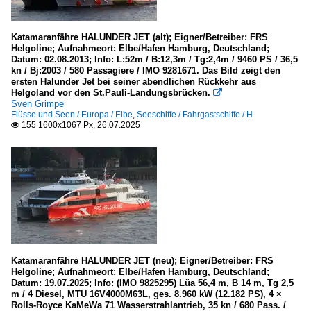
Katamaranfähre HALUNDER JET (alt); Eigner/Betreiber: FRS
Helgoline; Aufnahmeort: Elbe/Hafen Hamburg, Deutschland;
Datum: 02.08.2013; Info: L:52m / B:12,3m / Tg:2,4m / 9460 PS / 36,5
kn / Bj:2003 / 580 Passagiere / IMO 9281671. Das Bild zeigt den
ersten Halunder Jet bei seiner abendlichen Rückkehr aus
Helgoland vor den St.Pauli-Landungsbrücken.

Sven Grimpe
Flüsse und Seen / Europa / Elbe
,
Seeschiffe / Fahrgastschiffe / H
155 1600x1067 Px, 26.07.2025

Katamaranfähre HALUNDER JET (neu); Eigner/Betreiber: FRS
Helgoline; Aufnahmeort: Elbe/Hafen Hamburg, Deutschland;
Datum: 19.07.2025; Info: (IMO 9825295) Lüa 56,4 m, B 14 m, Tg 2,5
m / 4 Diesel, MTU 16V4000M63L, ges. 8.960 kW (12.182 PS), 4 ×
Rolls-Royce KaMeWa 71 Wasserstrahlantrieb, 35 kn / 680 Pass. /