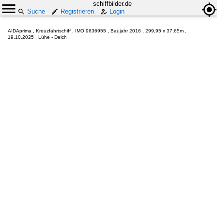
schiffbilder.de
Suche
Registrieren
Login
AIDAprima , Kreuzfahrtschiff , IMO 9636955 , Baujahr 2016 , 299,95 x 37,65m ,
19.10.2025 , Lühe - Deich ,