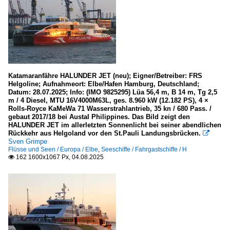
Katamaranfähre HALUNDER JET (neu); Eigner/Betreiber: FRS
Helgoline; Aufnahmeort: Elbe/Hafen Hamburg, Deutschland;
Datum: 28.07.2025; Info: (IMO 9825295) Lüa 56,4 m, B 14 m, Tg 2,5
m / 4 Diesel, MTU 16V4000M63L, ges. 8.960 kW (12.182 PS), 4 ×
Rolls-Royce KaMeWa 71 Wasserstrahlantrieb, 35 kn / 680 Pass. /
gebaut 2017/18 bei Austal Philippines. Das Bild zeigt den
HALUNDER JET im allerletzten Sonnenlicht bei seiner abendlichen
Rückkehr aus Helgoland vor den St.Pauli Landungsbrücken.

Sven Grimpe
Flüsse und Seen / Europa / Elbe
,
Seeschiffe / Fahrgastschiffe / H
162 1600x1067 Px, 04.08.2025
