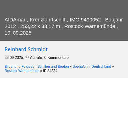
AIDAmar , Kreuzfahrtschiff , IMO 9490052 , Baujahr
2012 , 253,22 x 38,17 m , Rostock-Warnemünde ,
10.
09.2025
Reinhard Schmidt
26.09.2025, 77 Aufrufe, 0 Kommentare
Bilder und Fotos von Schiffen und Booten
»
Seehäfen
»
Deutschland
»
Rostock-Warnemünde
»
ID 84884