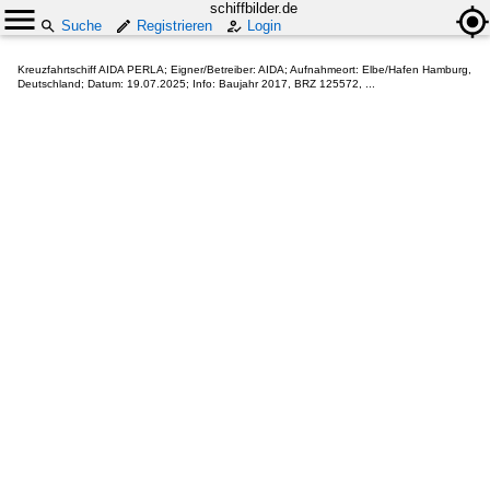
schiffbilder.de
Suche
Registrieren
Login
Kreuzfahrtschiff AIDA PERLA; Eigner/Betreiber: AIDA; Aufnahmeort: Elbe/Hafen Hamburg,
Deutschland; Datum: 19.07.2025; Info: Baujahr 2017, BRZ 125572, ...