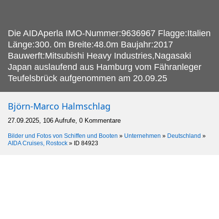
Die AIDAperla IMO-Nummer:9636967 Flagge:Italien
Länge:300.
0m Breite:48.0m Baujahr:2017
Bauwerft:Mitsubishi Heavy Industries,Nagasaki
Japan auslaufend aus Hamburg vom Fähranleger
Teufelsbrück aufgenommen am 20.09.25
Björn-Marco Halmschlag
27.09.2025, 106 Aufrufe, 0 Kommentare
Bilder und Fotos von Schiffen und Booten
»
Unternehmen
»
Deutschland
»
AIDA Cruises, Rostock
»
ID 84923