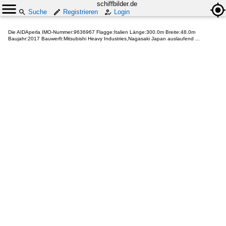
schiffbilder.de
Suche
Registrieren
Login
Die AIDAperla IMO-Nummer:9636967 Flagge:Italien Länge:300.0m Breite:48.0m
Baujahr:2017 Bauwerft:Mitsubishi Heavy Industries,Nagasaki Japan auslaufend ...