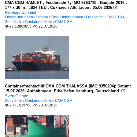
CMA CGM HAMLET , Feederschiff , IMO 9763710 , Baujahr 2016 ,
Kleinere Häfen
177 x 30 m , 1924 TEU , Cuxhaven-Alte Liebe , 05.06.2026

2010
Reinhard Schmidt
Flüsse und Seen / Europa / Elbe
,
Unternehmen / Frankreich / CMA CGM
,
2010
Deutschland
Seeschiffe / Containerschiffe / CMA CGM ...
27 1280x853 Px, 21.07.2026

2011
Wremen (NDS)
2012
Meere, Seegebiete
2013
2014
Niederlande
2015
Nordsee
2016
2017
Seehäfen
Containerfrachtschiff CMA CGM THALASSA (IMO 9356294); Datum:
2018
15.07.2026; Aufnahmeort: Elbe/Hafen Hamburg, Deutschland.

Sven Grimpe
Deutschland
2019
Seeschiffe / Containerschiffe / CMA CGM ...
20 1152x768 Px, 20.07.2026

Bremerhaven
2020
Hamburg
2020
Frankreich
2021