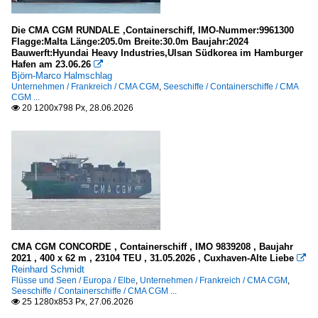
Die CMA CGM RUNDALE ,Containerschiff, IMO-Nummer:9961300
Flagge:Malta Länge:205.0m Breite:30.0m Baujahr:2024
Bauwerft:Hyundai Heavy Industries,Ulsan Südkorea im Hamburger
Hafen am 23.06.26

Björn-Marco Halmschlag
Unternehmen / Frankreich / CMA CGM
,
Seeschiffe / Containerschiffe / CMA
CGM ...
20 1200x798 Px, 28.06.2026

CMA CGM CONCORDE , Containerschiff , IMO 9839208 , Baujahr
2021 , 400 x 62 m , 23104 TEU , 31.05.2026 , Cuxhaven-Alte Liebe

Reinhard Schmidt
Flüsse und Seen / Europa / Elbe
,
Unternehmen / Frankreich / CMA CGM
,
Seeschiffe / Containerschiffe / CMA CGM ...
25 1280x853 Px, 27.06.2026
