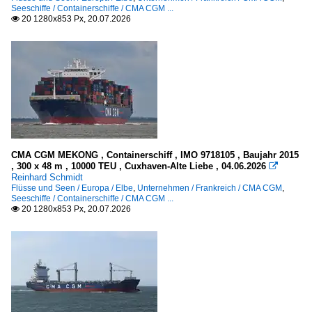
Seeschiffe / Containerschiffe / CMA CGM ...
Sonstiges
20 1280x853 Px, 20.07.2026

Galerien
Schiffsdetails
Seezeichen, Leuchtfeuer in Deutschland
Elbe
Weser
CMA CGM MEKONG , Containerschiff , IMO 9718105 , Baujahr 2015
, 300 x 48 m , 10000 TEU , Cuxhaven-Alte Liebe , 04.06.2026

Werften und Docks
Reinhard Schmidt
Flüsse und Seen / Europa / Elbe
,
Unternehmen / Frankreich / CMA CGM
,
Seeschiffe / Containerschiffe / CMA CGM ...
Deutschland
20 1280x853 Px, 20.07.2026

Spezialschiffe
Seenotrettung / SAR - Deutschland
G
H