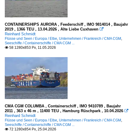
CONTAINERSHIPS AURORA , Feederschiff , IMO 9814014 , Baujahr
2019 , 1366 TEU , 13.04.2026 , Alte Liebe Cuxhaven

Reinhard Schmidt
Flüsse und Seen / Europa / Elbe
,
Unternehmen / Frankreich / CMA CGM
,
Seeschiffe / Containerschiffe / CMA CGM ...
58 1280x853 Px, 11.05.2026

CMA CGM COLUMBA , Containerschiff , IMO 9410789 , Baujahr
2011 , 363 x 46 m , 11400 TEU , Hamburg Rüschpark , 10.04.2026

Reinhard Schmidt
Flüsse und Seen / Europa / Elbe
,
Unternehmen / Frankreich / CMA CGM
,
Seeschiffe / Containerschiffe / CMA CGM ...
72 1280x854 Px, 25.04.2026
