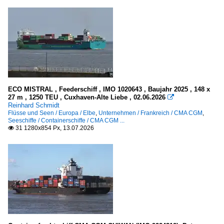
ECO MISTRAL , Feederschiff , IMO 1020643 , Baujahr 2025 , 148 x
27 m , 1250 TEU , Cuxhaven-Alte Liebe , 02.06.2026

Reinhard Schmidt
Flüsse und Seen / Europa / Elbe
,
Unternehmen / Frankreich / CMA CGM
,
Seeschiffe / Containerschiffe / CMA CGM ...
31 1280x854 Px, 13.07.2026
