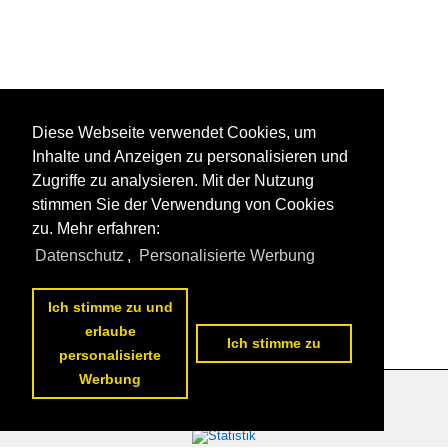
Diese Webseite verwendet Cookies, um
Inhalte und Anzeigen zu personalisieren und
Zugriffe zu analysieren. Mit der Nutzung
stimmen Sie der Verwendung von Cookies
zu. Mehr erfahren:
Datenschutz
,
Personalisierte Werbung
Ich stimme zu und
1
2
3
4
5
6
7
8
9
10
nächste Seite
>>
erlaube
Ich stimme zu
personalisierte
Werbung
Datenschutzerklärung
|
Impressum
|
Kontakt