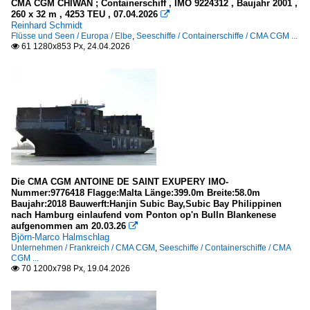
CMA CGM CHIWAN ; Containerschiff , IMO 9224312 , Baujahr 2001 ,
260 x 32 m , 4253 TEU , 07.04.2026

Reinhard Schmidt
Flüsse und Seen / Europa / Elbe
,
Seeschiffe / Containerschiffe / CMA CGM ...
61 1280x853 Px, 24.04.2026

Die CMA CGM ANTOINE DE SAINT EXUPERY IMO-
Nummer:9776418 Flagge:Malta Länge:399.0m Breite:58.0m
Baujahr:2018 Bauwerft:Hanjin Subic Bay,Subic Bay Philippinen
nach Hamburg einlaufend vom Ponton op'n Bulln Blankenese
aufgenommen am 20.03.26

Björn-Marco Halmschlag
Unternehmen / Frankreich / CMA CGM
,
Seeschiffe / Containerschiffe / CMA
CGM ...
70 1200x798 Px, 19.04.2026
