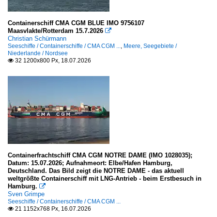
Containerschiff CMA CGM BLUE IMO 9756107
Unternehmen
Maasvlakte/Rotterdam 15.7.2026

Christian Schürmann
Deutschland
Seeschiffe / Containerschiffe / CMA CGM ...
,
Meere, Seegebiete /
Niederlande / Nordsee
32 1200x800 Px, 18.07.2026
DGzRS, Bremen

Frankreich
CMA CGM
Schweiz
Mediterranean Shipping Company (MSC), Genf
Containerfrachtschiff CMA CGM NOTRE DAME (IMO 1028035);
Taiwan
Datum: 15.07.2026; Aufnahmeort: Elbe/Hafen Hamburg,
Deutschland. Das Bild zeigt die NOTRE DAME - das aktuell
Evergreen Marine
weltgrößte Containerschiff mit LNG-Antrieb - beim Erstbesuch in
Hamburg.

Sven Grimpe
Seeschiffe / Containerschiffe / CMA CGM ...
21 1152x768 Px, 16.07.2026
