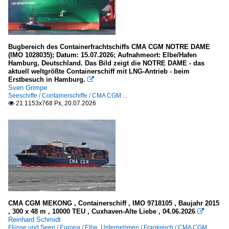
2022
Le Havre
2023
Rouen
2024
Niederlande
Bugbereich des Containerfrachtschiffs CMA CGM NOTRE DAME
2025
(IMO 1028035); Datum: 15.07.2026; Aufnahmeort: Elbe/Hafen
Hamburg, Deutschland. Das Bild zeigt die NOTRE DAME - das
Rotterdam
2026
aktuell weltgrößte Containerschiff mit LNG-Antrieb - beim
Erstbesuch in Hamburg.

Sven Grimpe
Seeschiffe
Seeschiffe / Containerschiffe / CMA CGM ...
21 1153x768 Px, 20.07.2026

Containerschiffe
A
D
E
J
Tankschiffe
CMA CGM MEKONG , Containerschiff , IMO 9718105 , Baujahr 2015
, 300 x 48 m , 10000 TEU , Cuxhaven-Alte Liebe , 04.06.2026

O
Reinhard Schmidt
Flüsse und Seen / Europa / Elbe
,
Unternehmen / Frankreich / CMA CGM
,