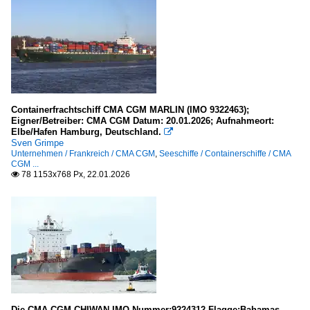
Containerfrachtschiff CMA CGM MARLIN (IMO 9322463);
Eigner/Betreiber: CMA CGM Datum: 20.01.2026; Aufnahmeort:
Elbe/Hafen Hamburg, Deutschland.

Sven Grimpe
Unternehmen / Frankreich / CMA CGM
,
Seeschiffe / Containerschiffe / CMA
CGM ...
78 1153x768 Px, 22.01.2026

Die CMA CGM CHIWAN IMO-Nummer:9224312 Flagge:Bahamas