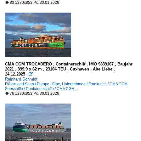
83 1280x853 Px, 30.01.2026

CMA CGM TROCADERO , Containerschiff , IMO 9839167 , Baujahr
2021 , 399,9 x 62 m , 23104 TEU , Cuxhaven , Alte Liebe ,
24.12.2025 ,

Reinhard Schmidt
Flüsse und Seen / Europa / Elbe
,
Unternehmen / Frankreich / CMA CGM
,
Seeschiffe / Containerschiffe / CMA CGM ...
76 1280x853 Px, 30.01.2026
