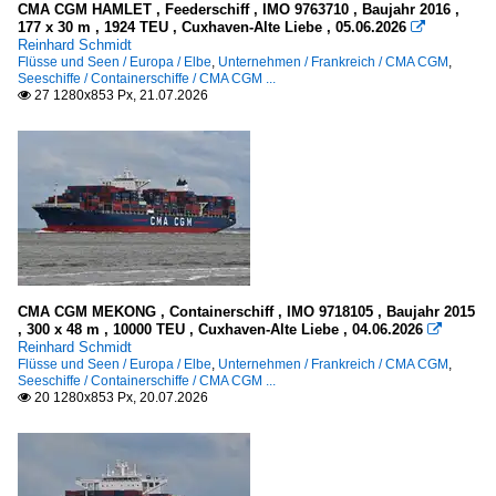
CMA CGM HAMLET , Feederschiff , IMO 9763710 , Baujahr 2016 ,
Seehäfen
177 x 30 m , 1924 TEU , Cuxhaven-Alte Liebe , 05.06.2026

2010
Reinhard Schmidt
Flüsse und Seen / Europa / Elbe
,
Unternehmen / Frankreich / CMA CGM
,
2010
Deutschland
Seeschiffe / Containerschiffe / CMA CGM ...
27 1280x853 Px, 21.07.2026

2011
Bremerhaven
2012
Hamburg
2013
Frankreich
2014
Le Havre
2015
Rouen
2016
2017
CMA CGM MEKONG , Containerschiff , IMO 9718105 , Baujahr 2015
Seeschiffe
2018
, 300 x 48 m , 10000 TEU , Cuxhaven-Alte Liebe , 04.06.2026

Reinhard Schmidt
2019
Flüsse und Seen / Europa / Elbe
,
Unternehmen / Frankreich / CMA CGM
,
Containerschiffe
Seeschiffe / Containerschiffe / CMA CGM ...
20 1280x853 Px, 20.07.2026

.Name unbekannt
2020
A
2020
C
2021