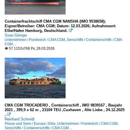
Containerfrachtschiff CMA CGM NANSHA (IMO 9538658);
Eigner/Betreiber: CMA CGM; Datum: 12.03.2026; Aufnahmeort:
Elbe/Hafen Hamburg, Deutschland.

Sven Grimpe
Unternehmen / Frankreich / CMA CGM
,
Seeschiffe / Containerschiffe / CMA
CGM ...
57 1152x768 Px, 26.03.2026

CMA CGM TROCADERO , Containerschiff , IMO 9839167 , Baujahr
2021 , 399,9 x 62 m , 23104 TEU ,Cuxhaven , Alte Liebe , 24.12.2025
,

Reinhard Schmidt
Flüsse und Seen / Europa / Elbe
,
Unternehmen / Frankreich / CMA CGM
,
Seeschiffe / Containerschiffe / CMA CGM ...