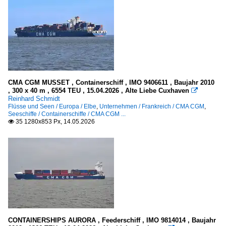
CMA CGM MUSSET , Containerschiff , IMO 9406611 , Baujahr 2010
, 300 x 40 m , 6554 TEU , 15.04.2026 , Alte Liebe Cuxhaven

Reinhard Schmidt
Flüsse und Seen / Europa / Elbe
,
Unternehmen / Frankreich / CMA CGM
,
Seeschiffe / Containerschiffe / CMA CGM ...
35 1280x853 Px, 14.05.2026

CONTAINERSHIPS AURORA , Feederschiff , IMO 9814014 , Baujahr