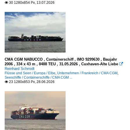
30 1280x854 Px, 13.07.2026

Unternehmen
Schweiz
Mediterranean Shipping Company (MSC), Genf
Taiwan
Evergreen Marine
CMA CGM NABUCCO , Containerschiff , IMO 9299630 , Baujahr
2006 , 334 x 43 m , 8488 TEU , 31.05.2026 , Cuxhaven-Alte Liebe

Reinhard Schmidt
Flüsse und Seen / Europa / Elbe
,
Unternehmen / Frankreich / CMA CGM
,
Seeschiffe / Containerschiffe / CMA CGM ...
23 1280x853 Px, 28.06.2026
