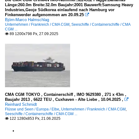
Länge:260.0m Breite:32.0m Baujahr:2001 Bauwerft:Samsung Heavy
Industries,Geoje Südkorea einlaufend nach Hamburg vor
Finkenwerder aufgenommen am 20.09.25

Björn-Marco Halmschlag
Unternehmen / Frankreich / CMA CGM
,
Seeschiffe / Containerschiffe / CMA
CGM ...
89 1200x798 Px, 27.09.2025

CMA CGM TOKYO , Containerschiff , IMO 9629380 , 271 x 43m ,
Baujahr 2013 , 6622 TEU , Cuxhaven - Alte Liebe , 10.04.2025 ,

Reinhard Schmidt
Flüsse und Seen / Europa / Elbe
,
Unternehmen / Frankreich / CMA CGM
,
Seeschiffe / Containerschiffe / CMA CGM ...
122 1280x853 Px, 21.06.2025
