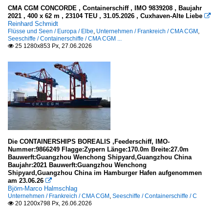
CMA CGM CONCORDE , Containerschiff , IMO 9839208 , Baujahr
2021 , 400 x 62 m , 23104 TEU , 31.05.2026 , Cuxhaven-Alte Liebe

Reinhard Schmidt
Flüsse und Seen / Europa / Elbe
,
Unternehmen / Frankreich / CMA CGM
,
Seeschiffe / Containerschiffe / CMA CGM ...
25 1280x853 Px, 27.06.2026

Die CONTAINERSHIPS BOREALIS ,Feederschiff, IMO-
Nummer:9866249 Flagge:Zypern Länge:170.0m Breite:27.0m
Bauwerft:Guangzhou Wenchong Shipyard,Guangzhou China
Baujahr:2021 Bauwerft:Guangzhou Wenchong
Shipyard,Guangzhou China im Hamburger Hafen aufgenommen
am 23.06.26

Björn-Marco Halmschlag
Unternehmen / Frankreich / CMA CGM
,
Seeschiffe / Containerschiffe / C
20 1200x798 Px, 26.06.2026
