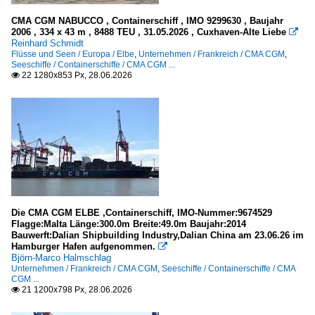
CMA CGM NABUCCO , Containerschiff , IMO 9299630 , Baujahr
2006 , 334 x 43 m , 8488 TEU , 31.05.2026 , Cuxhaven-Alte Liebe

Reinhard Schmidt
Flüsse und Seen / Europa / Elbe
,
Unternehmen / Frankreich / CMA CGM
,
Seeschiffe / Containerschiffe / CMA CGM ...
22 1280x853 Px, 28.06.2026

Die CMA CGM ELBE ,Containerschiff, IMO-Nummer:9674529
Flagge:Malta Länge:300.0m Breite:49.0m Baujahr:2014
Bauwerft:Dalian Shipbuilding Industry,Dalian China am 23.06.26 im
Hamburger Hafen aufgenommen.

Björn-Marco Halmschlag
Unternehmen / Frankreich / CMA CGM
,
Seeschiffe / Containerschiffe / CMA
CGM ...
21 1200x798 Px, 28.06.2026
