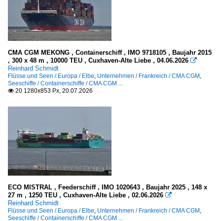
CMA CGM ...
2022
E
2023
J
2024
2025
CMA CGM MEKONG , Containerschiff , IMO 9718105 , Baujahr 2015
Sonstiges
, 300 x 48 m , 10000 TEU , Cuxhaven-Alte Liebe , 04.06.2026

2026
Reinhard Schmidt
Flüsse und Seen / Europa / Elbe
,
Unternehmen / Frankreich / CMA CGM
,
Flaggen, Schornsteinmarken
Seeschiffe / Containerschiffe / CMA CGM ...
20 1280x853 Px, 20.07.2026

Schornsteinmarken - funnels
Seezeichen, Leuchtfeuer in Deutschland
Elbe
Weser
Spezialschiffe
ECO MISTRAL , Feederschiff , IMO 1020643 , Baujahr 2025 , 148 x
Schlepper / tugs
27 m , 1250 TEU , Cuxhaven-Alte Liebe , 02.06.2026

Reinhard Schmidt
Bugsier + Nr.
Flüsse und Seen / Europa / Elbe
,
Unternehmen / Frankreich / CMA CGM
,
Seeschiffe / Containerschiffe / CMA CGM ...