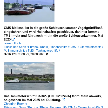
GMS Melissa, ist in die große Schleusenkammer Vogelgrün/Elsaß
eingefahren und wird rheinabwärts geschleust, dahinter kommt
TMS Imola und fährt auch mit in die große Schleusenkammer, Mai
2025

rainer ullrich
Flüsse und Seen / Europa / Rhein
,
Binnenschiffe / GMS - Gütermotorschiffe /
M
,
Binnenschiffe / TMS - Tankmotorschiffe / I
96 1200x800 Px, 28.08.2025


Das Tankmotorschiff ICARUS (ENI: 02325626) fährt Rhein abwärts,
so gesehen im Mai 2025 bei Duisburg.

Christian Bremer
Flüsse und Seen / Europa / Rhein
,
Binnenschiffe / TMS - Tankmotorschiffe / I