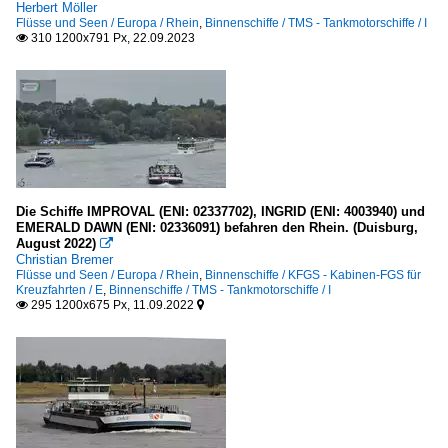
Herbert Möller
Flüsse und Seen / Europa / Rhein
,
Binnenschiffe / TMS - Tankmotorschiffe / I
310 1200x791 Px, 22.09.2023

Die Schiffe IMPROVAL (ENI: 02337702), INGRID (ENI: 4003940) und
EMERALD DAWN (ENI: 02336091) befahren den Rhein. (Duisburg,
August 2022)

Christian Bremer
Flüsse und Seen / Europa / Rhein
,
Binnenschiffe / KFGS - Kabinen-FGS für
Kreuzfahrten / E
,
Binnenschiffe / TMS - Tankmotorschiffe / I
295 1200x675 Px, 11.09.2022

