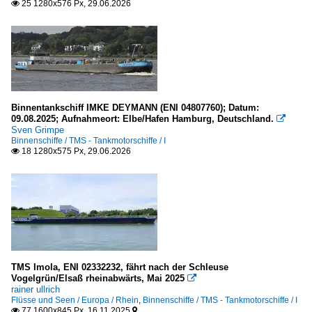
Rhein-Herne-Kanal
2023
25 1280x576 Px, 29.06.2026

Wesel-Datteln-Kanal
2024
2025
Seehäfen
Frankreich
Binnentankschiff IMKE DEYMANN (ENI 04807760); Datum:
Rouen
09.08.2025; Aufnahmeort: Elbe/Hafen Hamburg, Deutschland.

Sven Grimpe
Binnenschiffe / TMS - Tankmotorschiffe / I
Unternehmen
18 1280x575 Px, 29.06.2026

Deutschland
Reederei Jaegers
TMS Imola, ENI 02332232, fährt nach der Schleuse
Vogelgrün/Elsaß rheinabwärts, Mai 2025

rainer ullrich
Flüsse und Seen / Europa / Rhein
,
Binnenschiffe / TMS - Tankmotorschiffe / I
77 1600x845 Px, 16.11.2025

