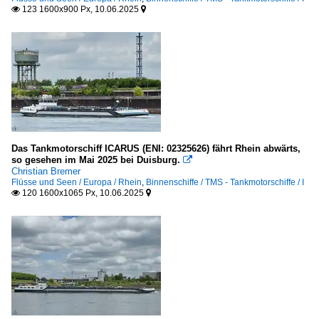
123 1600x900 Px, 10.06.2025


Das Tankmotorschiff ICARUS (ENI: 02325626) fährt Rhein abwärts,
so gesehen im Mai 2025 bei Duisburg.

Christian Bremer
Flüsse und Seen / Europa / Rhein
,
Binnenschiffe / TMS - Tankmotorschiffe / I
120 1600x1065 Px, 10.06.2025

