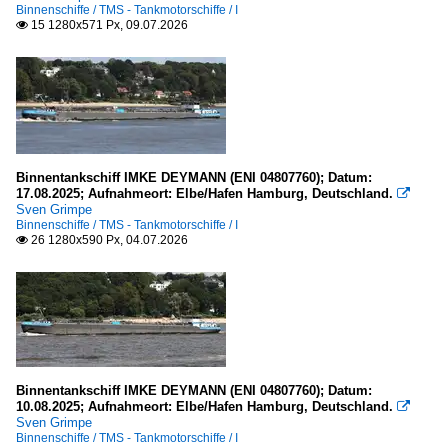
Binnenschiffe / TMS - Tankmotorschiffe / I
2010
15 1280x571 Px, 09.07.2026

E
2010
TMS - Tankmotorschiffe
2011
E
2012
2013
Flüsse und Seen
2014
Binnentankschiff IMKE DEYMANN (ENI 04807760); Datum:
17.08.2025; Aufnahmeort: Elbe/Hafen Hamburg, Deutschland.

2015
Europa
Sven Grimpe
Binnenschiffe / TMS - Tankmotorschiffe / I
2016
Elbe
26 1280x590 Px, 04.07.2026

2017
La Meuse - Die Maas
2018
Rhein
2019
Kanäle
2020
Deutschland
Binnentankschiff IMKE DEYMANN (ENI 04807760); Datum:
2021
10.08.2025; Aufnahmeort: Elbe/Hafen Hamburg, Deutschland.

Dortmund-Ems-Kanal
Sven Grimpe
2022
Binnenschiffe / TMS - Tankmotorschiffe / I