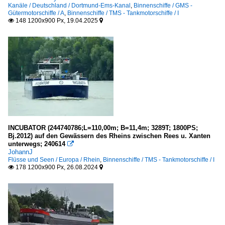
Kanäle / Deutschland / Dortmund-Ems-Kanal
,
Binnenschiffe / GMS -
Gütermotorschiffe / A
,
Binnenschiffe / TMS - Tankmotorschiffe / I
148 1200x900 Px, 19.04.2025


INCUBATOR (244740786;L=110,00m; B=11,4m; 3289T; 1800PS;
Bj.2012) auf den Gewässern des Rheins zwischen Rees u. Xanten
unterwegs; 240614

JohannJ
Flüsse und Seen / Europa / Rhein
,
Binnenschiffe / TMS - Tankmotorschiffe / I
178 1200x900 Px, 26.08.2024

