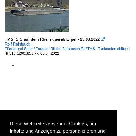
TMS ISIS auf dem Rhein querab Erpel - 25.03.2022

Rolf Reinhardt
Flüsse und Seen / Europa / Rhein
,
Binnenschiffe / TMS - Tankmotorschiffe / I
313 1200x851 Px, 05.04.2022

Diese Webseite verwendet Cookies, um
Inhalte und Anzeigen zu personalisieren und