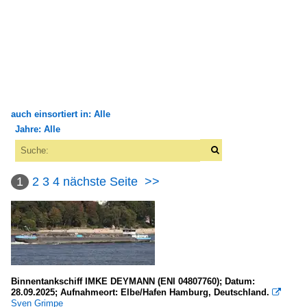
auch einsortiert in: Alle
Jahre: Alle
×
×
Alle Kategorien
Alle Jahre
Binnenschiffe
1
2
3
4
nächste Seite
>>
1960
GMS - Gütermotorschiffe
1969
A
2000
C
2007
M
Binnentankschiff IMKE DEYMANN (ENI 04807760); Datum:
2008
28.09.2025; Aufnahmeort: Elbe/Hafen Hamburg, Deutschland.

KFGS - Kabinen-FGS für Kreuzfahrten
Sven Grimpe