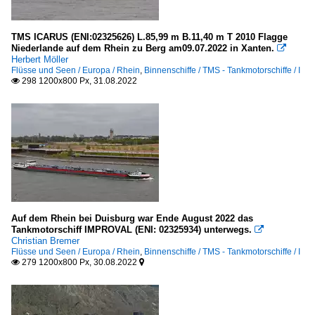
TMS ICARUS (ENI:02325626) L.85,99 m B.11,40 m T 2010 Flagge
Niederlande auf dem Rhein zu Berg am09.07.2022 in Xanten.

Herbert Möller
Flüsse und Seen / Europa / Rhein
,
Binnenschiffe / TMS - Tankmotorschiffe / I
298 1200x800 Px, 31.08.2022

Auf dem Rhein bei Duisburg war Ende August 2022 das
Tankmotorschiff IMPROVAL (ENI: 02325934) unterwegs.

Christian Bremer
Flüsse und Seen / Europa / Rhein
,
Binnenschiffe / TMS - Tankmotorschiffe / I
279 1200x800 Px, 30.08.2022

