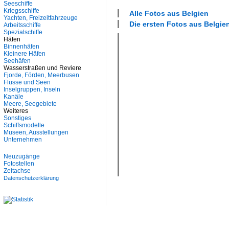
Seeschiffe
Kriegsschiffe
Alle Fotos aus
Belgien
Yachten, Freizeitfahrzeuge
Die ersten Fotos aus
Belgie
Arbeitsschiffe
Spezialschiffe
Häfen
Binnenhäfen
Kleinere Häfen
Seehäfen
Wasserstraßen und Reviere
Fjorde, Förden, Meerbusen
Flüsse und Seen
Inselgruppen, Inseln
Kanäle
Meere, Seegebiete
Weiteres
Sonstiges
Schiffsmodelle
Museen, Ausstellungen
Unternehmen
Neuzugänge
Fotostellen
Zeitachse
Datenschutzerklärung