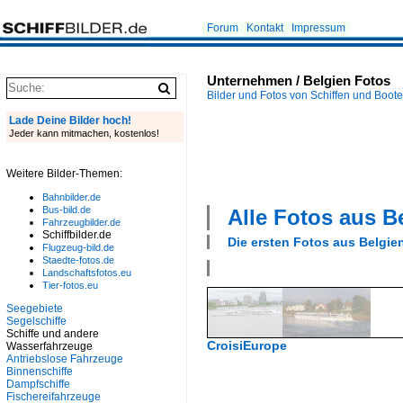
Forum
Kontakt
Impressum
Unternehmen / Belgien Fotos
Bilder und Fotos von Schiffen und Boot
Lade Deine Bilder hoch!
Jeder kann mitmachen, kostenlos!
Weitere Bilder-Themen:
Bahnbilder.de
Bus-bild.de
Alle Fotos aus
B
Fahrzeugbilder.de
Schiffbilder.de
Die ersten Fotos aus
Belgie
Flugzeug-bild.de
Staedte-fotos.de
Landschaftsfotos.eu
Tier-fotos.eu
Seegebiete
Segelschiffe
Schiffe und andere
CroisiEurope
Wasserfahrzeuge
Antriebslose Fahrzeuge
Binnenschiffe
Dampfschiffe
Fischereifahrzeuge