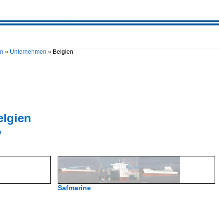
en
»
Unternehmen
»
Belgien
elgien
n
Safmarine