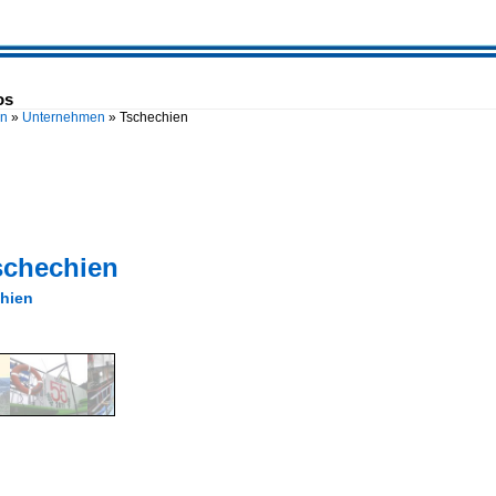
os
en
»
Unternehmen
»
Tschechien
schechien
hien