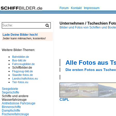
Forum
Kontakt
Impressum
Unternehmen / Tschechien Fot
Bilder und Fotos von Schiffen und Boot
Lade Deine Bilder hoch!
Jeder kann mitmachen, kostenlos!
Weitere Bilder-Themen:
Bahnbilder.de
Bus-bild.de
Alle Fotos aus
T
Fahrzeugbilder.de
Schiffbilder.de
Die ersten Fotos aus
Tschec
Flugzeug-bild.de
Staedte-fotos.de
Landschaftsfotos.eu
Tier-fotos.eu
Seegebiete
Segelschiffe
Schiffe und andere
CSPL
Wasserfahrzeuge
Antriebslose Fahrzeuge
Binnenschiffe
Dampfschiffe
Fischereifahrzeuge