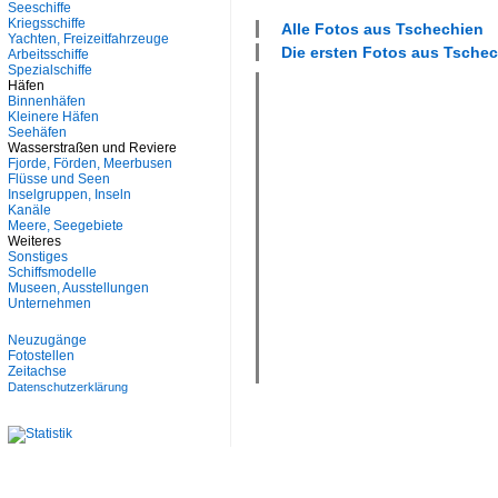
Seeschiffe
Kriegsschiffe
Alle Fotos aus
Tschechien
Yachten, Freizeitfahrzeuge
Die ersten Fotos aus
Tschec
Arbeitsschiffe
Spezialschiffe
Häfen
Binnenhäfen
Kleinere Häfen
Seehäfen
Wasserstraßen und Reviere
Fjorde, Förden, Meerbusen
Flüsse und Seen
Inselgruppen, Inseln
Kanäle
Meere, Seegebiete
Weiteres
Sonstiges
Schiffsmodelle
Museen, Ausstellungen
Unternehmen
Neuzugänge
Fotostellen
Zeitachse
Datenschutzerklärung