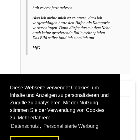
hab es erst jetzt gelesen.
Also ich meine mich zu erinnern, dass ich
vorgeschlagen hatte den Hafen als Kategorie
vorzuschlagen. Dann dürfte das mit dem Nebel
auch keine gravierende Rolle mehr spielen.
Das Bild selbst fand ich ziemlich gut.
MfG
Diese Webseite verwendet Cookies, um
Re: @ Axel Hofmeister
Axel Hofmeister
16.03.2022 19:25
Inhalte und Anzeigen zu personalisieren und
@ Axel Hofmeister
Zugriffe zu analysieren. Mit der Nutzung
Alexander, R.
11.03.2022 09:56
stimmen Sie der Verwendung von Cookies
Re: Abgelehnte Bilder
zu. Mehr erfahren:
Axel Hofmeister
25.02.2022 16:45
Datenschutz
,
Personalisierte Werbung
Re: Abgelehnte Bilder
Alexander, R.
07.02.2022 11:22