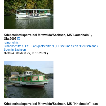
Kriebsteintalsperre bei Mittweida/Sachsen, MS"Lauenhain" ,
Okt.2009

rainer ullrich
Binnenschiffe / FGS - Fahrgastschiffe / L
,
Flüsse und Seen / Deutschland /
Seen in Sachsen
3094 800x600 Px, 11.10.2009


Kriebsteintalsperre bei Mittweida/Sachsen, MS "Kriebstein", das