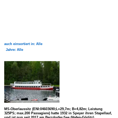
auch einsortiert in: Alle
Jahre: Alle
×
×
Alle Kategorien
Alle Jahre
Binnenschiffe
2000
FGS - Fahrgastschiffe
2009
H
2010
K
2017
L
MS-Oberlaussitz (ENI:04603690;L=29,7m; B=4,82m; Leistung
M
325PS; max.200 Passagiere) hatte 1932 in Speyer ihren Stapellauf,
und ist nun seit 2017 am Berzdorfer-See (Hafen-Görlitz)