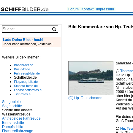
Forum
Kontakt
Impressum
Bild-Kommentare von Hp. Teu
Lade Deine Bilder hoch!
Jeder kann mitmachen, kostenlos!
Weitere Bilder-Themen:
Bielersee
Bahnbilder.de
Bus-bild.de
Thomas

Fahrzeugbilder.de
Hallo Hp.
Schiffbilder.de
hast du nä
Flugzeug-bild.de
Schiff wer
Staedte-fotos.de
Mir ist ab
Landschaftsfotos.eu
2008 / Län
Tier-fotos.eu
aber hier 
(C)
Hp. Teutschmann
Kannst du 
Seegebiete
Welches Sc
Segelschiffe
Auf der We
Schiffe und andere
Wasserfahrzeuge
Für deine 
Antriebslose Fahrzeuge
Gruß Tho
Binnenschiffe
Dampfschiffe
Hp. Te

Fischereifahrzeuge
Hallo Thom