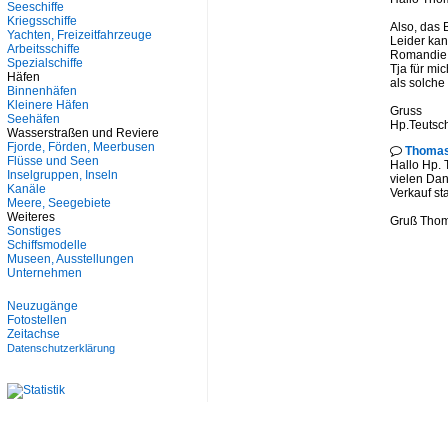
Seeschiffe
Kriegsschiffe
Also, das 
Yachten, Freizeitfahrzeuge
Leider kan
Arbeitsschiffe
Romandie I
Spezialschiffe
Tja für mi
Häfen
als solche 
Binnenhäfen
Kleinere Häfen
Gruss
Seehäfen
Hp.Teuts
Wasserstraßen und Reviere
Fjorde, Förden, Meerbusen
Thomas

Flüsse und Seen
Hallo Hp.
Inselgruppen, Inseln
vielen Dan
Kanäle
Verkauf st
Meere, Seegebiete
Weiteres
Gruß Tho
Sonstiges
Schiffsmodelle
Museen, Ausstellungen
Unternehmen
Neuzugänge
Fotostellen
Zeitachse
Datenschutzerklärung