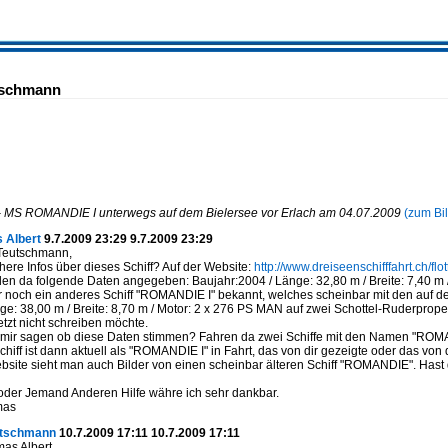
tschmann
 - MS ROMANDIE I unterwegs auf dem Bielersee vor Erlach am 04.07.2009
(zum Bil
 Albert
9.7.2009 23:29 9.7.2009 23:29
 Teutschmann,
here Infos über dieses Schiff? Auf der Website:
http://www.dreiseenschifffahrt.ch/flo
den da folgende Daten angegeben: Baujahr:2004 / Länge: 32,80 m / Breite: 7,40 m /
er noch ein anderes Schiff "ROMANDIE I" bekannt, welches scheinbar mit den auf de
ge: 38,00 m / Breite: 8,70 m / Motor: 2 x 276 PS MAN auf zwei Schottel-Ruderpropell
jetzt nicht schreiben möchte.
mir sagen ob diese Daten stimmen? Fahren da zwei Schiffe mit den Namen "ROMAN
hiff ist dann aktuell als "ROMANDIE I" in Fahrt, das von dir gezeigte oder das v
bsite sieht man auch Bilder von einen scheinbar älteren Schiff "ROMANDIE". Has
oder Jemand Anderen Hilfe währe ich sehr dankbar.
mas
utschmann
10.7.2009 17:11 10.7.2009 17:11
as Albert