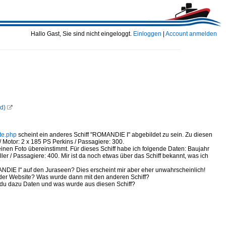
Hallo Gast, Sie sind nicht eingeloggt.
Einloggen
|
Account anmelden
d)

tte.php
scheint ein anderes Schiff "ROMANDIE I" abgebildet zu sein. Zu diesen
 Motor: 2 x 185 PS Perkins / Passagiere: 300.
inen Foto übereinstimmt. Für dieses Schiff habe ich folgende Daten: Baujahr
er / Passagiere: 400. Mir ist da noch etwas über das Schiff bekannt, was ich
DIE I" auf den Juraseen? Dies erscheint mir aber eher unwahrscheinlich!
on der Website? Was wurde dann mit den anderen Schiff?
t du dazu Daten und was wurde aus diesen Schiff?