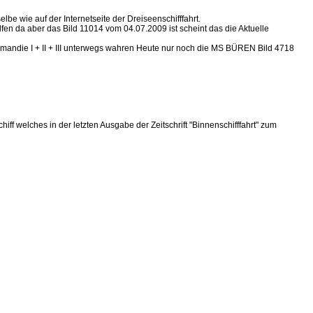
be wie auf der Internetseite der Dreiseenschifffahrt.
lfen da aber das Bild 11014 vom 04.07.2009 ist scheint das die Aktuelle
 Romandie I + II + III unterwegs wahren Heute nur noch die MS BÜREN Bild 4718
hiff welches in der letzten Ausgabe der Zeitschrift "Binnenschifffahrt" zum