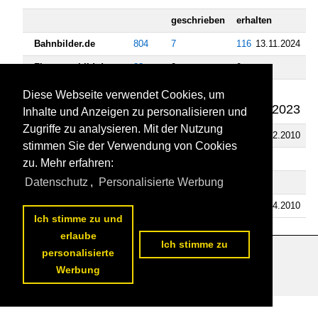
geschrieben
erhalten
Bahnbilder.de
804
7
116
13.11.2024
Flugzeug-bild.de
23
0
0
Schiffbilder.de
181
0
5
Diese Webseite verwendet Cookies, um
31.03.2023
Inhalte und Anzeigen zu personalisieren und
Zugriffe zu analysieren. Mit der Nutzung
Fahrzeugbilder.de
7
0
1
19.12.2010
stimmen Sie der Verwendung von Cookies
Tier-fotos.eu
2
0
0
zu. Mehr erfahren:
Datenschutz
,
Personalisierte Werbung
Videos
Bahnvideos.eu
38
0
1
07.04.2010
Ich stimme zu und
erlaube
Ich stimme zu
personalisierte
Datenschutzerklärung
|
Impressum
|
Kontakt
Werbung