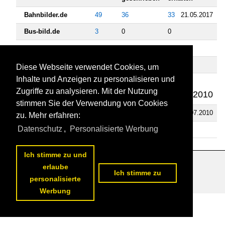
Bahnbilder.de
49
36
33
21.05.2017
Bus-bild.de
3
0
0
Flugzeug-bild.de
1
1
0
Landschaftsfotos.eu
1
0
0
Diese Webseite verwendet Cookies, um
Inhalte und Anzeigen zu personalisieren und
Schiffbilder.de
9
4
2
Zugriffe zu analysieren. Mit der Nutzung
27.08.2010
stimmen Sie der Verwendung von Cookies
Staedte-fotos.de
7
0
1
31.07.2010
zu. Mehr erfahren:
Datenschutz
,
Personalisierte Werbung
Fahrzeugbilder.de
3
0
0
Ich stimme zu und
erlaube
Datenschutzerklärung
|
Impressum
|
Kontakt
Ich stimme zu
personalisierte
Werbung