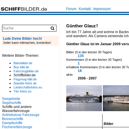
Forum
Kontakt
Impressum
Günther Glauz
†
Ich bin 77 Jahre alt und wohne in Backn
und wandern. Als Camera verwende ich
Lade Deine Bilder hoch!
Jeder kann mitmachen, kostenlos!
Günther Glauz ist im Januar 2009 vers
Bilder (0 in den letzten 30 Tagen)
Weitere Bilder-Themen:
135
Kommentare (0 in den letzten 30 Tagen)
Bahnbilder.de
1
Bus-bild.de
erhaltene Kommentare (0 in den letzten 30 T
18
Fahrzeugbilder.de
aktiv
Schiffbilder.de
2006 - 2007
Flugzeug-bild.de
Staedte-fotos.de
Landschaftsfotos.eu
Tier-fotos.eu
Seegebiete
Segelschiffe
Schiffe und andere
Wasserfahrzeuge
Antriebslose Fahrzeuge
Binnenschiffe
Dampfschiffe
Bilder
Fischereifahrzeuge