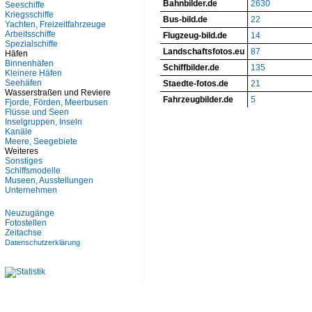
Bahnbilder.de
2630
Seeschiffe
Kriegsschiffe
Bus-bild.de
22
Yachten, Freizeitfahrzeuge
Arbeitsschiffe
Flugzeug-bild.de
14
Spezialschiffe
Landschaftsfotos.eu
87
Häfen
Binnenhäfen
Schiffbilder.de
135
Kleinere Häfen
Seehäfen
Staedte-fotos.de
21
Wasserstraßen und Reviere
Fahrzeugbilder.de
5
Fjorde, Förden, Meerbusen
Flüsse und Seen
Inselgruppen, Inseln
Kanäle
Meere, Seegebiete
Weiteres
Sonstiges
Schiffsmodelle
Museen, Ausstellungen
Unternehmen
Neuzugänge
Fotostellen
Zeitachse
Datenschutzerklärung