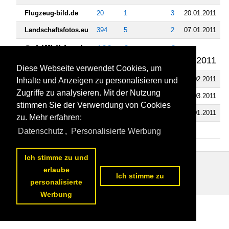
Flugzeug-bild.de
20
1
3
20.01.2011
Landschaftsfotos.eu
394
5
2
07.01.2011
Schiffbilder.de
122
2
8
25.01.2011
Diese Webseite verwendet Cookies, um
Staedte-fotos.de
427
0
6
04.02.2011
Inhalte und Anzeigen zu personalisieren und
Zugriffe zu analysieren. Mit der Nutzung
Fahrzeugbilder.de
413
28
15
03.03.2011
stimmen Sie der Verwendung von Cookies
Rail-pictures.com
2
0
1
12.01.2011
zu. Mehr erfahren:
Tier-fotos.eu
180
0
0
Datenschutz
,
Personalisierte Werbung
Ich stimme zu und
erlaube
Datenschutzerklärung
|
Impressum
|
Kontakt
Ich stimme zu
personalisierte
Werbung