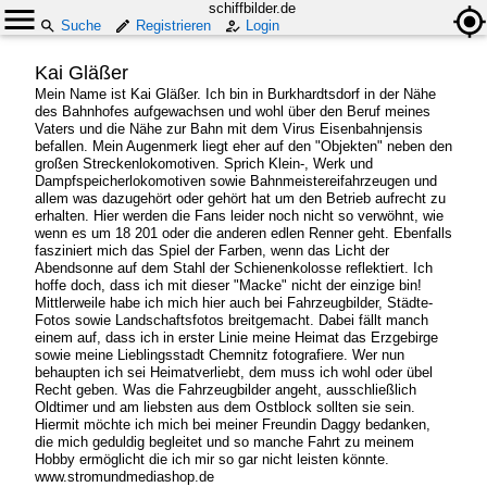
schiffbilder.de
Suche
Registrieren
Login
Kai Gläßer
Mein Name ist Kai Gläßer. Ich bin in Burkhardtsdorf in der Nähe
des Bahnhofes aufgewachsen und wohl über den Beruf meines
Vaters und die Nähe zur Bahn mit dem Virus Eisenbahnjensis
befallen. Mein Augenmerk liegt eher auf den "Objekten" neben den
großen Streckenlokomotiven. Sprich Klein-, Werk und
Dampfspeicherlokomotiven sowie Bahnmeistereifahrzeugen und
allem was dazugehört oder gehört hat um den Betrieb aufrecht zu
erhalten. Hier werden die Fans leider noch nicht so verwöhnt, wie
wenn es um 18 201 oder die anderen edlen Renner geht. Ebenfalls
fasziniert mich das Spiel der Farben, wenn das Licht der
Abendsonne auf dem Stahl der Schienenkolosse reflektiert. Ich
hoffe doch, dass ich mit dieser "Macke" nicht der einzige bin!
Mittlerweile habe ich mich hier auch bei Fahrzeugbilder, Städte-
Fotos sowie Landschaftsfotos breitgemacht. Dabei fällt manch
einem auf, dass ich in erster Linie meine Heimat das Erzgebirge
sowie meine Lieblingsstadt Chemnitz fotografiere. Wer nun
behaupten ich sei Heimatverliebt, dem muss ich wohl oder übel
Recht geben. Was die Fahrzeugbilder angeht, ausschließlich
Oldtimer und am liebsten aus dem Ostblock sollten sie sein.
Hiermit möchte ich mich bei meiner Freundin Daggy bedanken,
die mich geduldig begleitet und so manche Fahrt zu meinem
Hobby ermöglicht die ich mir so gar nicht leisten könnte.
www.stromundmediashop.de