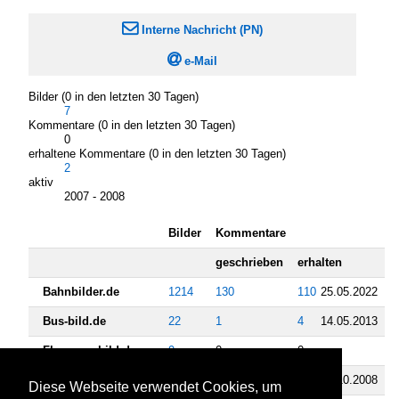

Interne Nachricht (PN)

e-Mail
Bilder (0 in den letzten 30 Tagen)
7
Kommentare (0 in den letzten 30 Tagen)
0
erhaltene Kommentare (0 in den letzten 30 Tagen)
2
aktiv
2007 - 2008
Bilder
Kommentare
geschrieben
erhalten
Bahnbilder.de
1214
130
110
25.05.2022
Bus-bild.de
22
1
4
14.05.2013
Flugzeug-bild.de
9
0
0
Landschaftsfotos.eu
113
2
9
23.10.2008
Diese Webseite verwendet Cookies, um