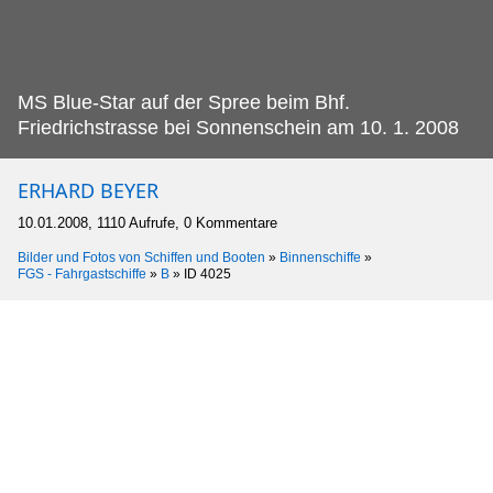
MS Blue-Star auf der Spree beim Bhf.
Friedrichstrasse bei Sonnenschein am 10. 1. 2008
ERHARD BEYER
10.01.2008, 1110 Aufrufe, 0 Kommentare
Bilder und Fotos von Schiffen und Booten
»
Binnenschiffe
»
FGS - Fahrgastschiffe
»
B
»
ID 4025