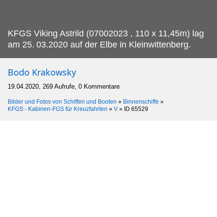
KFGS Viking Astrild (07002023 , 110 x 11,45m) lag
am 25.
03.2020 auf der Elbe in Kleinwittenberg.
Bodo Krakowsky
19.04.2020, 269 Aufrufe, 0 Kommentare
Bilder und Fotos von Schiffen und Booten
»
Binnenschiffe
»
KFGS - Kabinen-FGS für Kreuzfahrten
»
V
»
ID 65529