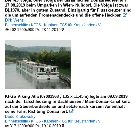
Die MS Volga, oder Wolga der ukrainischen Donaureederei am
17.08.2019 beim Umparken in Wien- Nußdorf. Die Volga ist zwar
Bj.1970, aber in gutem Zustand. Einzigartig für Flusskreuzer sind
die umlaufenden Promenadendecks und die offene Heckbar.

Dirk Wenz
Binnenschiffe / KFGS - Kabinen-FGS für Kreuzfahrten / V
402 1200x900 Px, 28.11.2019


KFGS Viking Atla (07001968 , 135 x 11,45m) legte am 09.09.2019
nach der Talschleusung in Bachhausen / Main-Donau-Kanal kurz
auf der Steuerbordseite an und setzte nach kurzem Aufenthalt
seine Fahrt Richtung Donau fort.

Bodo Krakowsky
Binnenschiffe / KFGS - Kabinen-FGS für Kreuzfahrten / V
317 1200x900 Px, 19.10.2019

