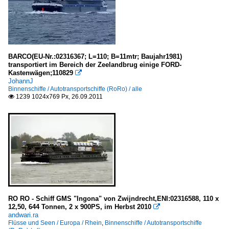
BARCO(EU-Nr.:02316367; L=110; B=11mtr; Baujahr1981)
transportiert im Bereich der Zeelandbrug einige FORD-
Kastenwägen;110829

JohannJ
Binnenschiffe / Autotransportschiffe (RoRo) / alle
1239 1024x769 Px, 26.09.2011

RO RO - Schiff GMS "Ingona" von Zwijndrecht,ENI:02316588, 110 x
12,50, 644 Tonnen, 2 x 900PS, im Herbst 2010

andwari.ra
Flüsse und Seen / Europa / Rhein
,
Binnenschiffe / Autotransportschiffe