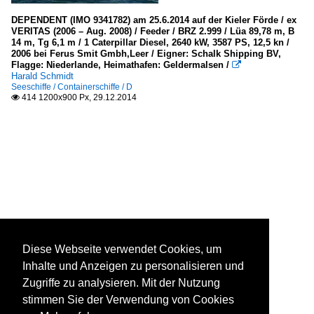
DEPENDENT (IMO 9341782) am 25.6.2014 auf der Kieler Förde / ex
VERITAS (2006 – Aug. 2008) / Feeder / BRZ 2.999 / Lüa 89,78 m, B
14 m, Tg 6,1 m / 1 Caterpillar Diesel, 2640 kW, 3587 PS, 12,5 kn /
2006 bei Ferus Smit Gmbh,Leer / Eigner: Schalk Shipping BV,
Flagge: Niederlande, Heimathafen: Geldermalsen /

Harald Schmidt
Seeschiffe / Containerschiffe / D
414 1200x900 Px, 29.12.2014

Diese Webseite verwendet Cookies, um
Inhalte und Anzeigen zu personalisieren und
Zugriffe zu analysieren. Mit der Nutzung
stimmen Sie der Verwendung von Cookies