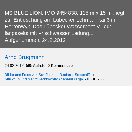
MS BLUE LION, IMO 9454838, 115 m x 15 m ,liegt
zur Entlöschung am Lübecker Lehmannkai 3 in
Herrenwyk.
Das Lübecker Wasserboot V liegt
längsseits mit Frischwasser-Ladung...
Aufgenommen: 24.2.2012
Arno Brügmann
24.02.2012, 595 Aufrufe, 0 Kommentare
Bilder und Fotos von Schiffen und Booten
»
Seeschiffe
»
Stückgut- und Mehrzweckfrachter / general cargo
»
B
»
ID 25031