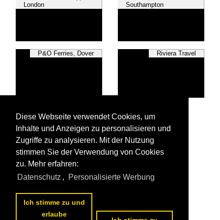
London
Southampton
P&O Ferries, Dover
Riviera Travel
RNLI, Poole
Diese Webseite verwendet Cookies, um
Inhalte und Anzeigen zu personalisieren und
Zugriffe zu analysieren. Mit der Nutzung
stimmen Sie der Verwendung von Cookies
zu. Mehr erfahren:
Alle Fotos aus
Vereinigtes Königreich
Datenschutz
,
Personalisierte Werbung
Die ersten Fotos aus
Vereinigtes Königreich
Ich stimme zu und
erlaube