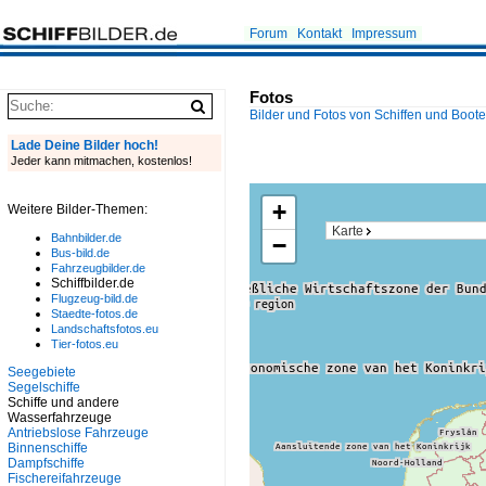
Forum
Kontakt
Impressum
Fotos
Bilder und Fotos von Schiffen und Boot
Lade Deine Bilder hoch!
Jeder kann mitmachen, kostenlos!
+
Weitere Bilder-Themen:
Karte
Bahnbilder.de
−
Bus-bild.de
Fahrzeugbilder.de
Schiffbilder.de
Flugzeug-bild.de
Staedte-fotos.de
Landschaftsfotos.eu
Tier-fotos.eu
Seegebiete
Segelschiffe
Schiffe und andere
Wasserfahrzeuge
Antriebslose Fahrzeuge
Binnenschiffe
Dampfschiffe
Fischereifahrzeuge