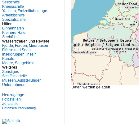
Seeschiffe
Kriegsschiffe
Yachten, Freizeitfahrzeuge
Arbeitsschiffe
Spezialschiffe
Häfen
Binnenhäfen
Kleinere Häfen
Seehäfen
Wasserstraßen und Reviere
Fjorde, Förden, Meerbusen
Flüsse und Seen
Inselgruppen, Inseln
Kanäle
Meere, Seegebiete
Weiteres
Sonstiges
Schiffsmodelle
Museen, Ausstellungen
Unternehmen
Daten werden geladen
Neuzugänge
Fotostellen
Zeitachse
Datenschutzerklärung