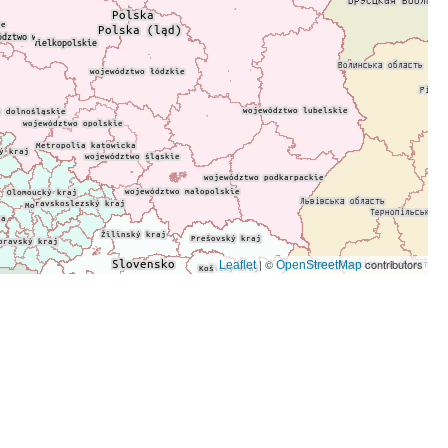
| ©
contributors
Leaflet
OpenStreetMap