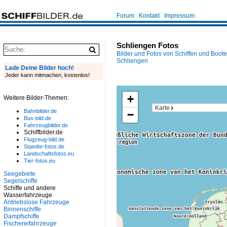
Forum
Kontakt
Impressum
Schliengen Fotos
Bilder und Fotos von Schiffen und Boot
Schliengen
Lade Deine Bilder hoch!
Jeder kann mitmachen, kostenlos!
+
Weitere Bilder-Themen:
Karte
Bahnbilder.de
−
Bus-bild.de
Fahrzeugbilder.de
Schiffbilder.de
Flugzeug-bild.de
Staedte-fotos.de
Landschaftsfotos.eu
Tier-fotos.eu
Seegebiete
Segelschiffe
Schiffe und andere
Wasserfahrzeuge
Antriebslose Fahrzeuge
Binnenschiffe
Dampfschiffe
Fischereifahrzeuge