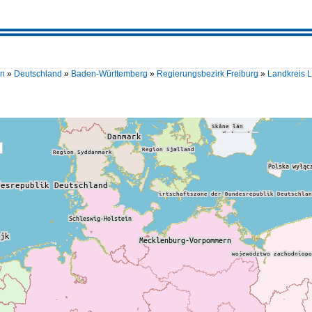
en
»
Deutschland
»
Baden-Württemberg
»
Regierungsbezirk Freiburg
»
Landkreis 