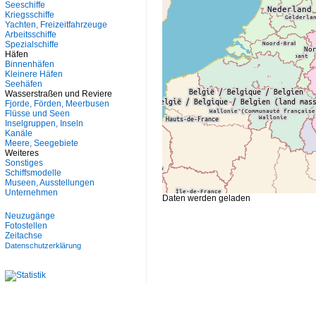
Seeschiffe
Kriegsschiffe
Yachten, Freizeitfahrzeuge
Arbeitsschiffe
Spezialschiffe
Häfen
Binnenhäfen
Kleinere Häfen
Seehäfen
Wasserstraßen und Reviere
Fjorde, Förden, Meerbusen
Flüsse und Seen
Inselgruppen, Inseln
Kanäle
Meere, Seegebiete
Weiteres
Sonstiges
Schiffsmodelle
Museen, Ausstellungen
Unternehmen
Daten werden geladen
Neuzugänge
Fotostellen
Zeitachse
Datenschutzerklärung