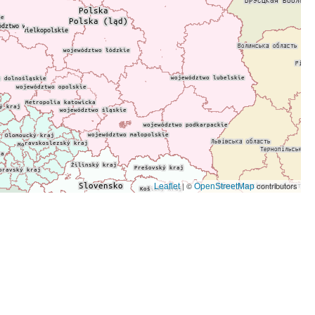
| ©
contributors
Leaflet
OpenStreetMap