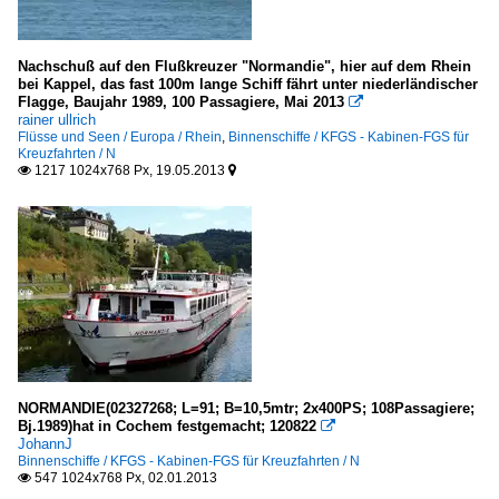
Nachschuß auf den Flußkreuzer "Normandie", hier auf dem Rhein
bei Kappel, das fast 100m lange Schiff fährt unter niederländischer
Flagge, Baujahr 1989, 100 Passagiere, Mai 2013

rainer ullrich
Flüsse und Seen / Europa / Rhein
,
Binnenschiffe / KFGS - Kabinen-FGS für
Kreuzfahrten / N
1217 1024x768 Px, 19.05.2013


NORMANDIE(02327268; L=91; B=10,5mtr; 2x400PS; 108Passagiere;
Bj.1989)hat in Cochem festgemacht; 120822

JohannJ
Binnenschiffe / KFGS - Kabinen-FGS für Kreuzfahrten / N
547 1024x768 Px, 02.01.2013
