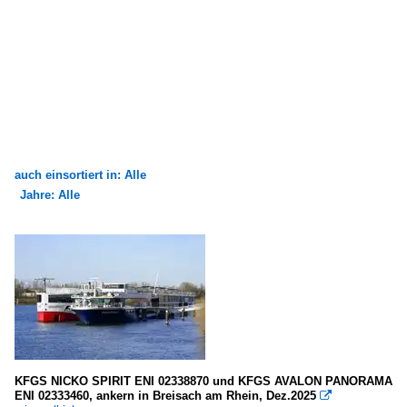
auch einsortiert in: Alle
Jahre: Alle
×
×
Alle Kategorien
Alle Jahre
Binnenschiffe
1980
KFGS - Kabinen-FGS für Kreuzfahrten
1989
A
2000
Flüsse und Seen
KFGS NICKO SPIRIT ENI 02338870 und KFGS AVALON PANORAMA
2007
ENI 02333460, ankern in Breisach am Rhein, Dez.2025
