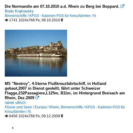
Die Normandie am 07.10.2010 a.d. Rhein zu Berg bei Boppard.

Bodo Krakowsky
Binnenschiffe / KFGS - Kabinen-FGS für Kreuzfahrten / N
1741 1024x768 Px, 08.10.2010


MS "Nestroy", 4-Sterne Flußkreuzfahrtschiff, in Holland
gebaut,2007 in Dienst gestellt, fährt unter Schweizer
Flagge,232Passagiere,L125m, B11m, im Hintergrund Breisach am
Rhein, Dez.2009

rainer ullrich
Flüsse und Seen / Europa / Rhein
,
Binnenschiffe / KFGS - Kabinen-FGS für
Kreuzfahrten / N
6456 1024x768 Px, 09.12.2009

