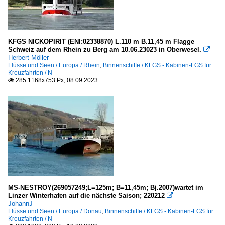
KFGS NICKOPIRIT (ENI:02338870) L.110 m B.11,45 m Flagge
Schweiz auf dem Rhein zu Berg am 10.06.23023 in Oberwesel.

Herbert Möller
Flüsse und Seen / Europa / Rhein
,
Binnenschiffe / KFGS - Kabinen-FGS für
Kreuzfahrten / N
285 1168x753 Px, 08.09.2023

MS-NESTROY(269057249;L=125m; B=11,45m; Bj.2007)wartet im
Linzer Winterhafen auf die nächste Saison; 220212

JohannJ
Flüsse und Seen / Europa / Donau
,
Binnenschiffe / KFGS - Kabinen-FGS für
Kreuzfahrten / N