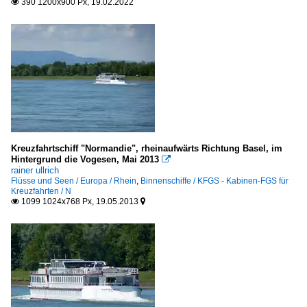
390 1200x900 Px, 19.02.2022

Kreuzfahrtschiff "Normandie", rheinaufwärts Richtung Basel, im
Hintergrund die Vogesen, Mai 2013

rainer ullrich
Flüsse und Seen / Europa / Rhein
,
Binnenschiffe / KFGS - Kabinen-FGS für
Kreuzfahrten / N
1099 1024x768 Px, 19.05.2013

