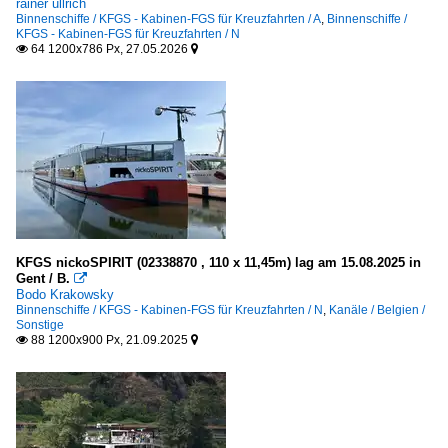
2009
rainer ullrich
Europa
Binnenschiffe / KFGS - Kabinen-FGS für Kreuzfahrten / A
,
Binnenschiffe /
KFGS - Kabinen-FGS für Kreuzfahrten / N
Donau
2010
64 1200x786 Px, 27.05.2026


Rhein
2010
2011
Kanäle
2013
Belgien
2020
Sonstige
2023
2025
KFGS nickoSPIRIT (02338870 , 110 x 11,45m) lag am 15.08.2025 in
Gent / B.

Bodo Krakowsky
Binnenschiffe / KFGS - Kabinen-FGS für Kreuzfahrten / N
,
Kanäle / Belgien /
Sonstige
88 1200x900 Px, 21.09.2025

