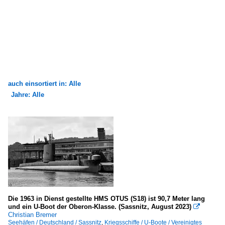
auch einsortiert in: Alle
Jahre: Alle
×
×
Alle Kategorien
Alle Jahre
Seehäfen
2000
Deutschland
2005
Kiel
2009
Sassnitz
2010
Die 1963 in Dienst gestellte HMS OTUS (S18) ist 90,7 Meter lang
und ein U-Boot der Oberon-Klasse. (Sassnitz, August 2023)

2013
Christian Bremer
Seehäfen / Deutschland / Sassnitz
,
Kriegsschiffe / U-Boote / Vereinigtes