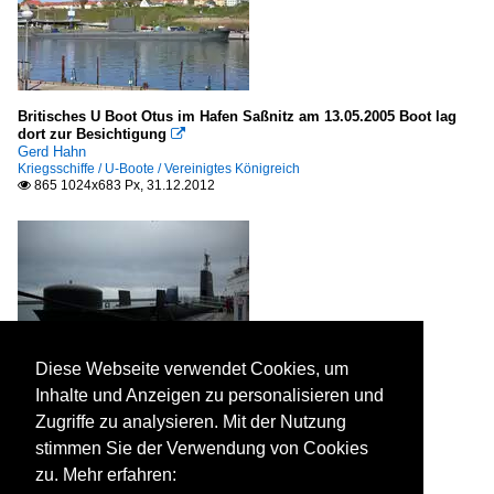
Britisches U Boot Otus im Hafen Saßnitz am 13.05.2005 Boot lag
dort zur Besichtigung

Gerd Hahn
Kriegsschiffe / U-Boote / Vereinigtes Königreich
865 1024x683 Px, 31.12.2012

Diese Webseite verwendet Cookies, um
Inhalte und Anzeigen zu personalisieren und
Ein Britisches U-Boot kann man im Sassnitzer Stadthafen
Zugriffe zu analysieren. Mit der Nutzung
besichtigen. Aufnahme vom 10.März 2009.

stimmen Sie der Verwendung von Cookies
Mirko Schmidt
Kriegsschiffe / U-Boote / Vereinigtes Königreich
zu. Mehr erfahren:
1455 800x600 Px, 11.03.2009
