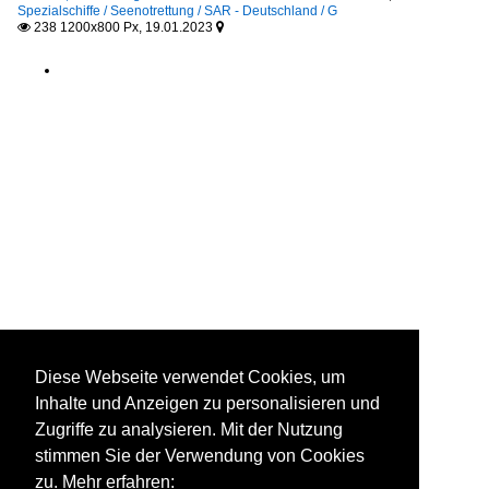
Spezialschiffe / Seenotrettung / SAR - Deutschland / G
Emden
238 1200x800 Px, 19.01.2023


Segelschiffe
2-Master
S
Spezialschiffe
Feuerschiffe / light vessels
Deutschland
Seenotrettung / SAR - Deutschland
Diese Webseite verwendet Cookies, um
G
Inhalte und Anzeigen zu personalisieren und
Zugriffe zu analysieren. Mit der Nutzung
Unternehmen
stimmen Sie der Verwendung von Cookies
zu. Mehr erfahren: