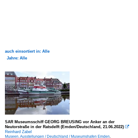
auch einsortiert in: Alle
Jahre: Alle
×
×
Alle Kategorien
Alle Jahre
Fischereifahrzeuge
2010
Deutschland
2017
AE - Emden (alt)
2020
Seehäfen
2022
SAR Museumsschiff GEORG BREUSING vor Anker an der
Neutorstraße in der Ratsdelft (Emden/Deutschland, 21.06.2022)

Reinhard Zabel
Deutschland
Museen, Ausstellungen / Deutschland / Museumshafen Emden
,