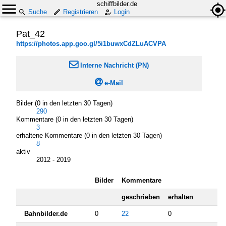
schiffbilder.de
Suche
Registrieren
Login
Pat_42
https://photos.app.goo.gl/5i1buwxCdZLuACVPA

Interne Nachricht (PN)

e-Mail
Bilder (0 in den letzten 30 Tagen)
290
Kommentare (0 in den letzten 30 Tagen)
3
erhaltene Kommentare (0 in den letzten 30 Tagen)
8
aktiv
2012 - 2019
Bilder
Kommentare
geschrieben
erhalten
Bahnbilder.de
0
22
0