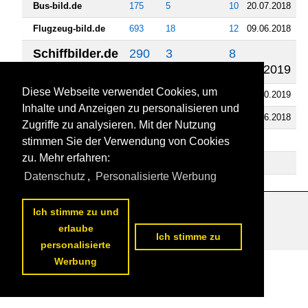
Bus-bild.de
175
5
10
20.07.2018
Flugzeug-bild.de
693
18
12
09.06.2018
Schiffbilder.de
290
3
8
08.06.2019
Diese Webseite verwendet Cookies, um
Fahrzeugbilder.de
4078
127
109
03.10.2019
Inhalte und Anzeigen zu personalisieren und
Tier-fotos.eu
473
4
10
30.06.2018
Zugriffe zu analysieren. Mit der Nutzung
Videos
stimmen Sie der Verwendung von Cookies
zu. Mehr erfahren:
Bahnvideos.eu
0
4
0
Datenschutz
,
Personalisierte Werbung
Ich stimme zu und
Datenschutzerklärung
|
Impressum
|
Kontakt
erlaube
Ich stimme zu
personalisierte
Werbung