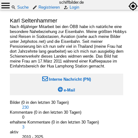
schiffbilder.de
Suche
Registrieren
Login
Karl Seltenhammer
Nach 46jähriger Mitarbeit bei den ÖBB habe ich natürliche eine
besondere Nahebeziehung zur Eisenbahn. Meine größten Hobbys
sind Reisen in Südostasien, Aviation (siehe auch meine Bilder
unter Jetphotos.net) und die Eisenbahn. Seit meiner
Pensionierung bin ich nun sehr viel in Thailand (meine Frau hat
dort Jahrzehnte lang gearbeitet) wo ich mich nun ausgiebig dem
Schienenverkehr dieses Landes widmen werde. Das Bild hat
meine Frau am 17.März 2011 während einer Kaffeepause im
Einfahrtsbereich der Hua Lamphong Station gemacht.

Interne Nachricht (PN)

e-Mail
Bilder (0 in den letzten 30 Tagen)
230
Kommentare (0 in den letzten 30 Tagen)
0
erhaltene Kommentare (0 in den letzten 30 Tagen)
3
aktiv
2010 - 2025