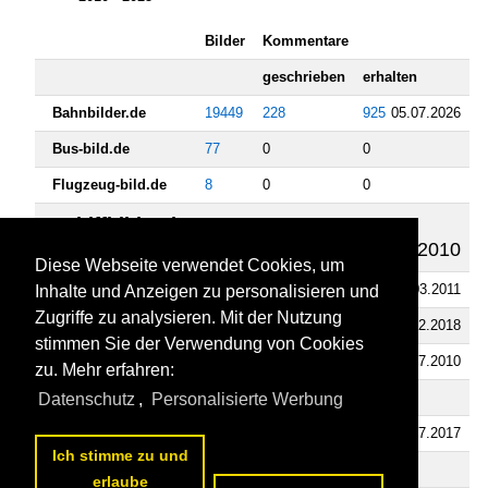
Bilder
Kommentare
geschrieben
erhalten
Bahnbilder.de
19449
228
925
05.07.2026
Bus-bild.de
77
0
0
Flugzeug-bild.de
8
0
0
Schiffbilder.de
230
0
3
06.09.2010
Diese Webseite verwendet Cookies, um
Staedte-fotos.de
1
0
1
09.03.2011
Inhalte und Anzeigen zu personalisieren und
Zugriffe zu analysieren. Mit der Nutzung
Fahrzeugbilder.de
101
1
1
14.02.2018
stimmen Sie der Verwendung von Cookies
Tier-fotos.eu
52
1
2
14.07.2010
zu. Mehr erfahren:
Videos
Datenschutz
,
Personalisierte Werbung
Bahnvideos.eu
249
6
17
09.07.2017
Ich stimme zu und
Busvideos.eu
4
0
0
erlaube