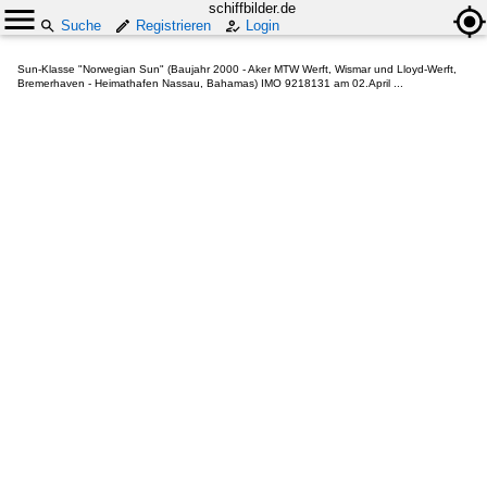
schiffbilder.de
Suche
Registrieren
Login
Sun-Klasse "Norwegian Sun" (Baujahr 2000 - Aker MTW Werft, Wismar und Lloyd-Werft,
Bremerhaven - Heimathafen Nassau, Bahamas) IMO 9218131 am 02.April ...