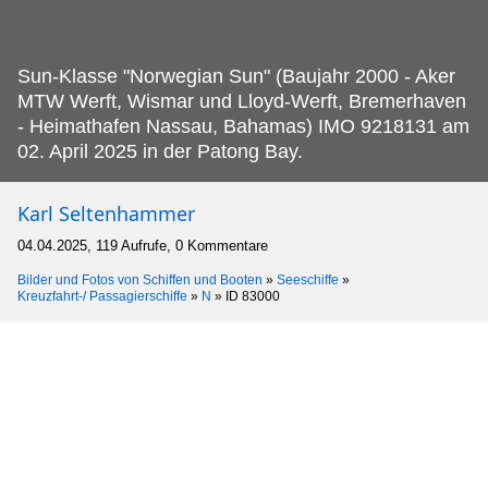
Sun-Klasse "Norwegian Sun" (Baujahr 2000 - Aker
MTW Werft, Wismar und Lloyd-Werft, Bremerhaven
- Heimathafen Nassau, Bahamas) IMO 9218131 am
02.
April 2025 in der Patong Bay.
Karl Seltenhammer
04.04.2025, 119 Aufrufe, 0 Kommentare
Bilder und Fotos von Schiffen und Booten
»
Seeschiffe
»
Kreuzfahrt-/ Passagierschiffe
»
N
»
ID 83000