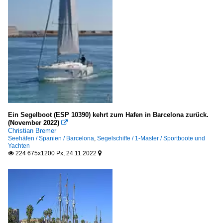
Ein Segelboot (ESP 10390) kehrt zum Hafen in Barcelona zurück.
(November 2022)

Christian Bremer
Seehäfen / Spanien / Barcelona
,
Segelschiffe / 1-Master / Sportboote und
Yachten
224 675x1200 Px, 24.11.2022

