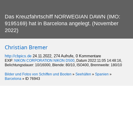
Das Kreuzfahrtschiff NORWEGIAN DAWN (IMO:
9195169) hat in Barcelona angelegt.
(November
2022)
Christian Bremer
http://cbpics.de
24.11.2022, 274 Aufrufe, 0 Kommentare
EXIF:
NIKON CORPORATION NIKON D500
, Datum 2022:11:05 14:48:16,
Belichtungsdauer: 10/16000, Blende: 80/10, ISO400, Brennweite: 180/10
Bilder und Fotos von Schiffen und Booten
»
Seehäfen
»
Spanien
»
Barcelona
»
ID 76943