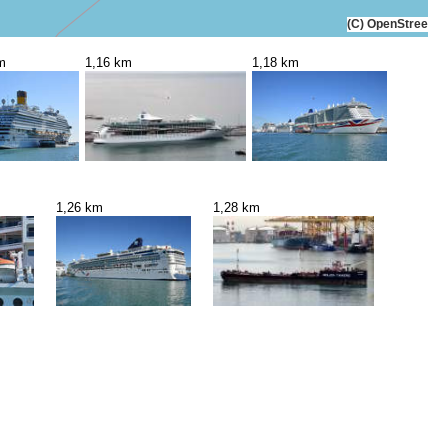
(C) OpenStreetMa
m
1,16 km
1,18 km
1,26 km
1,28 km