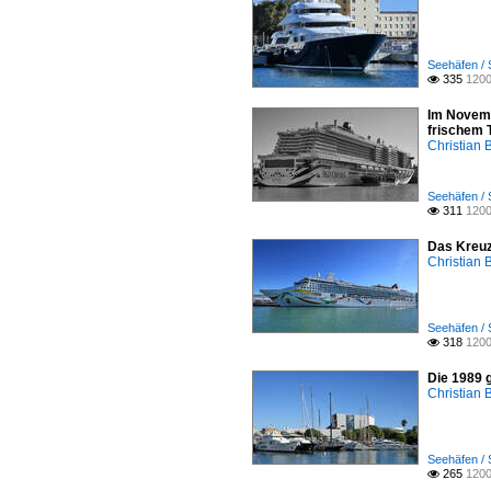
Seehäfen / 
335
1200

Im Novemb
frischem T
Christian 
Seehäfen / 
311
1200

Das Kreuz
Christian 
Seehäfen / 
318
1200

Die 1989 
Christian 
Seehäfen / 
265
1200
