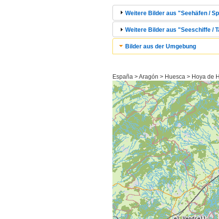
Weitere Bilder aus "Seehäfen / S
Weitere Bilder aus "Seeschiffe / T
Bilder aus der Umgebung
España > Aragón > Huesca > Hoya de H