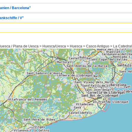
panien / Barcelona"
ankschiffe / V"
uesca / Plana de Uesca > Huesca/Uesca > Huesca > Casco Antiguo > La Catedral