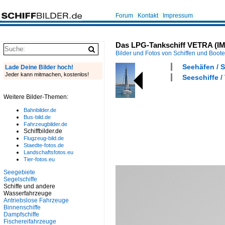
Forum
Kontakt
Impressum
Das LPG-Tankschiff VETRA (IMO
Bilder und Fotos von Schiffen und Boot
Seehäfen / 
Lade Deine Bilder hoch!
Jeder kann mitmachen, kostenlos!
Seeschiffe /
Weitere Bilder-Themen:
Bahnbilder.de
Bus-bild.de
Fahrzeugbilder.de
Schiffbilder.de
Flugzeug-bild.de
Staedte-fotos.de
Landschaftsfotos.eu
Tier-fotos.eu
Seegebiete
Segelschiffe
Schiffe und andere
Wasserfahrzeuge
Antriebslose Fahrzeuge
Binnenschiffe
Dampfschiffe
Fischereifahrzeuge