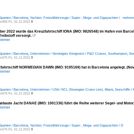
Spanien / Barcelona
,
Yachten, Freizeitfahrzeuge / Super-, Mega- und Gigayachten / . mehr
x900 Px, 01.12.2022

er 2022 wurde das Kreuzfahrtschiff IONA (IMO: 9826548) im Hafen von Barc
reibstoff versorgt.

Bremer
Spanien / Barcelona
,
Unternehmen / Vereinigtes Königreich / P&O Cruises, Southampton
,
See
x675 Px, 01.12.2022

fahrtschiff NORWEGIAN DAWN (IMO: 9195169) hat in Barcelona angelegt. (No
Bremer
Spanien / Barcelona
,
Unternehmen / USA / NCL (Nowegian Cruise Line), Miami
,
Seeschiffe / 
x675 Px, 01.12.2022

gebaute Jacht DANAE (IMO: 1001336) führt die Reihe weiterer Segel- und Moto
Bremer
Spanien / Barcelona
,
Yachten, Freizeitfahrzeuge / Super-, Mega- und Gigayachten / D
x675 Px, 01.12.2022
