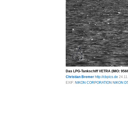
Das LPG-Tankschiff VETRA (IMO: 95663
Christian Bremer
http://cbpics.de
24.11
EXIF:
NIKON CORPORATION NIKON D