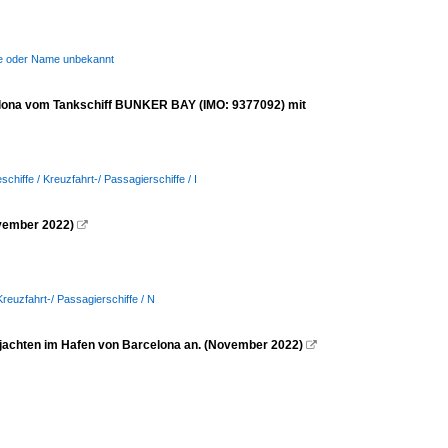
ere oder Name unbekannt
elona vom Tankschiff BUNKER BAY (IMO: 9377092) mit
schiffe / Kreuzfahrt-/ Passagierschiffe / I
vember 2022)

Kreuzfahrt-/ Passagierschiffe / N
rjachten im Hafen von Barcelona an. (November 2022)
