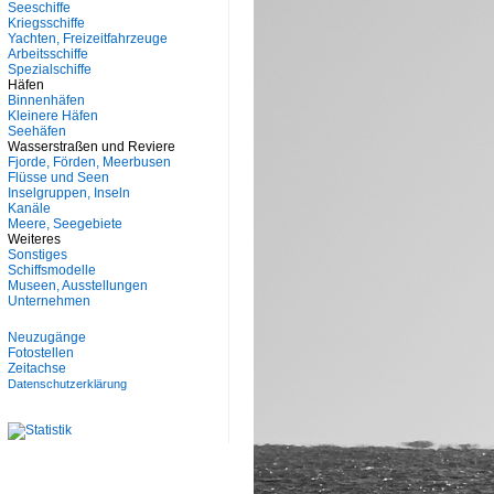
Seeschiffe
Kriegsschiffe
Yachten, Freizeitfahrzeuge
Arbeitsschiffe
Spezialschiffe
Häfen
Binnenhäfen
Kleinere Häfen
Seehäfen
Wasserstraßen und Reviere
Fjorde, Förden, Meerbusen
Flüsse und Seen
Inselgruppen, Inseln
Kanäle
Meere, Seegebiete
Weiteres
Sonstiges
Schiffsmodelle
Museen, Ausstellungen
Unternehmen
Neuzugänge
Fotostellen
Zeitachse
Datenschutzerklärung