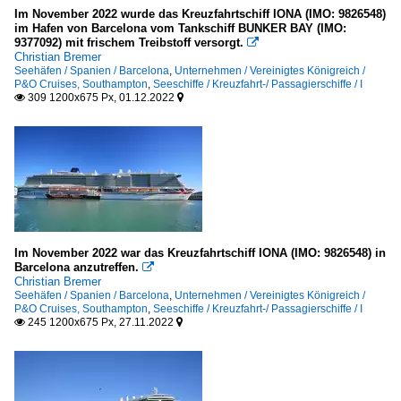
Im November 2022 wurde das Kreuzfahrtschiff IONA (IMO: 9826548)
im Hafen von Barcelona vom Tankschiff BUNKER BAY (IMO:
Galerien
9377092) mit frischem Treibstoff versorgt.

Christian Bremer
Schiffsdetails
Seehäfen / Spanien / Barcelona
,
Unternehmen / Vereinigtes Königreich /
P&O Cruises, Southampton
,
Seeschiffe / Kreuzfahrt-/ Passagierschiffe / I
Stimmungsbilder
309 1200x675 Px, 01.12.2022


Unternehmen
USA
Royal Caribbean International, Miami
Vereinigtes Königreich
Im November 2022 war das Kreuzfahrtschiff IONA (IMO: 9826548) in
Barcelona anzutreffen.

P&O Cruises, Southampton
Christian Bremer
Seehäfen / Spanien / Barcelona
,
Unternehmen / Vereinigtes Königreich /
P&O Cruises, Southampton
,
Seeschiffe / Kreuzfahrt-/ Passagierschiffe / I
245 1200x675 Px, 27.11.2022

