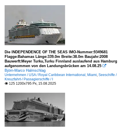
2022
Portugal
2025
Lissabon
Spanien
Barcelona
Vereinigtes Königreich etc.
Die INDEPENDENCE OF THE SEAS IMO-Nummer:9349681
Flagge:Bahamas Länge:339.0m Breite:38.0m Baujahr:2008
Southhampton
Bauwerft:Meyer Turku,Turku Finnland auslaufend aus Hamburg
aufgenommen von den Landungsbrücken am 14.08.25

Björn-Marco Halmschlag
Seeschiffe
Unternehmen / USA / Royal Caribbean International, Miami
,
Seeschiffe /
Kreuzfahrt-/ Passagierschiffe / I
125 1200x795 Px, 15.08.2025

Kreuzfahrt-/ Passagierschiffe
A
G
MEIN SCHIFF ...
Sonstiges