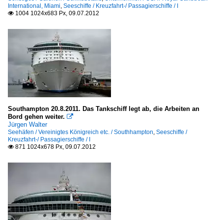
International, Miami
,
Seeschiffe / Kreuzfahrt-/ Passagierschiffe / I
1004 1024x683 Px, 09.07.2012

Southampton 20.8.2011. Das Tankschiff legt ab, die Arbeiten an
Bord gehen weiter.

Jürgen Walter
Seehäfen / Vereinigtes Königreich etc. / Southhampton
,
Seeschiffe /
Kreuzfahrt-/ Passagierschiffe / I
871 1024x678 Px, 09.07.2012
