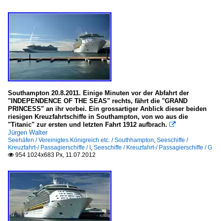
Southampton 20.8.2011. Einige Minuten vor der Abfahrt der
"INDEPENDENCE OF THE SEAS" rechts, fährt die "GRAND
PRINCESS" an ihr vorbei. Ein grossartiger Anblick dieser beiden
riesigen Kreuzfahrtschiffe in Southampton, von wo aus die
"Titanic" zur ersten und letzten Fahrt 1912 aufbrach.

Jürgen Walter
Seehäfen / Vereinigtes Königreich etc. / Southhampton
,
Seeschiffe /
Kreuzfahrt-/ Passagierschiffe / I
,
Seeschiffe / Kreuzfahrt-/ Passagierschiffe / G
954 1024x683 Px, 11.07.2012
