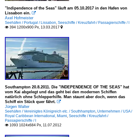
"Indipendence of the Seas" läuft am 05.10.2017 in den Hafen von
Lissabon ein.

Axel Hofmeister
Seehäfen / Portugal / Lissabon
,
Seeschiffe / Kreuzfahrt-/ Passagierschiffe / I
394 1200x900 Px, 13.03.2017


Southampton 20.8.2011. Die "INDEPENDENCE OF THE SEAS" hat
vom Kai abgelegt und das geht bei den modernen Schiffen
natürlich ohne Schlepperhilfe. Man staunt aber doch, wenn das
Schiff ein Stück quer fährt.

Jürgen Walter
Seehäfen / Vereinigtes Königreich etc. / Southhampton
,
Unternehmen / USA /
Royal Caribbean International, Miami
,
Seeschiffe / Kreuzfahrt-/
Passagierschiffe / I
1093 1024x684 Px, 11.07.2012
