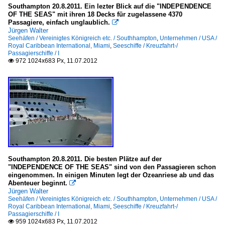
Southampton 20.8.2011. Ein lezter Blick auf die "INDEPENDENCE
OF THE SEAS" mit ihren 18 Decks für zugelassene 4370
Passagiere, einfach unglaublich.

Jürgen Walter
Seehäfen / Vereinigtes Königreich etc. / Southhampton
,
Unternehmen / USA /
Royal Caribbean International, Miami
,
Seeschiffe / Kreuzfahrt-/
Passagierschiffe / I
972 1024x683 Px, 11.07.2012

Southampton 20.8.2011. Die besten Plätze auf der
"INDEPENDENCE OF THE SEAS" sind von den Passagieren schon
eingenommen. In einigen Minuten legt der Ozeanriese ab und das
Abenteuer beginnt.

Jürgen Walter
Seehäfen / Vereinigtes Königreich etc. / Southhampton
,
Unternehmen / USA /
Royal Caribbean International, Miami
,
Seeschiffe / Kreuzfahrt-/
Passagierschiffe / I
959 1024x683 Px, 11.07.2012
