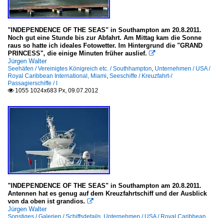
"INDEPENDENCE OF THE SEAS" in Southampton am 20.8.2011.
Noch gut eine Stunde bis zur Abfahrt. Am Mittag kam die Sonne
raus so hatte ich ideales Fotowetter. Im Hintergrund die "GRAND
PRINCESS", die einige Minuten früher auslief.

Jürgen Walter
Seehäfen / Vereinigtes Königreich etc. / Southhampton
,
Unternehmen / USA /
Royal Caribbean International, Miami
,
Seeschiffe / Kreuzfahrt-/
Passagierschiffe / I
1055 1024x683 Px, 09.07.2012

"INDEPENDENCE OF THE SEAS" in Southampton am 20.8.2011.
Antennen hat es genug auf dem Kreuzfahrtschiff und der Ausblick
von da oben ist grandios.

Jürgen Walter
Sonstiges / Galerien / Schiffsdetails
,
Unternehmen / USA / Royal Caribbean