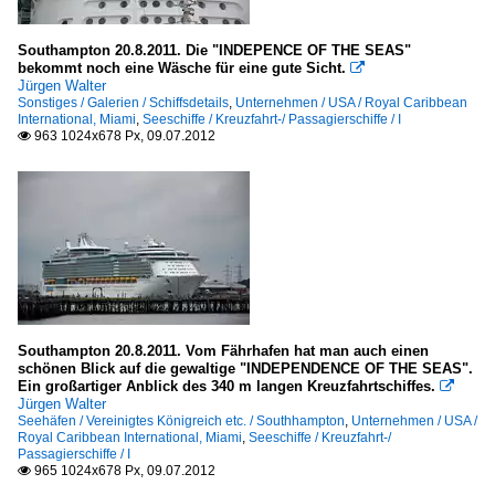
Southampton 20.8.2011. Die "INDEPENCE OF THE SEAS"
bekommt noch eine Wäsche für eine gute Sicht.

Jürgen Walter
Sonstiges / Galerien / Schiffsdetails
,
Unternehmen / USA / Royal Caribbean
International, Miami
,
Seeschiffe / Kreuzfahrt-/ Passagierschiffe / I
963 1024x678 Px, 09.07.2012

Southampton 20.8.2011. Vom Fährhafen hat man auch einen
schönen Blick auf die gewaltige "INDEPENDENCE OF THE SEAS".
Ein großartiger Anblick des 340 m langen Kreuzfahrtschiffes.

Jürgen Walter
Seehäfen / Vereinigtes Königreich etc. / Southhampton
,
Unternehmen / USA /
Royal Caribbean International, Miami
,
Seeschiffe / Kreuzfahrt-/
Passagierschiffe / I
965 1024x678 Px, 09.07.2012
