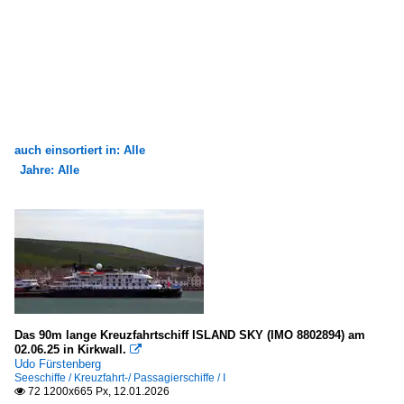
auch einsortiert in: Alle
Jahre: Alle
×
×
Alle Kategorien
Alle Jahre
Seehäfen
2010
Deutschland
2011
Bremerhaven
2017
Das 90m lange Kreuzfahrtschiff ISLAND SKY (IMO 8802894) am
Norwegen
02.06.25 in Kirkwall.

2020
Udo Fürstenberg
Stavanger
Seeschiffe / Kreuzfahrt-/ Passagierschiffe / I
2020
72 1200x665 Px, 12.01.2026
