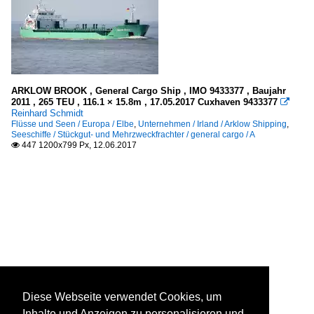
ARKLOW BROOK , General Cargo Ship , IMO 9433377 , Baujahr
2011 , 265 TEU , 116.1 × 15.8m , 17.05.2017 Cuxhaven 9433377

Reinhard Schmidt
Flüsse und Seen / Europa / Elbe
,
Unternehmen / Irland / Arklow Shipping
,
Seeschiffe / Stückgut- und Mehrzweckfrachter / general cargo / A
447 1200x799 Px, 12.06.2017

Diese Webseite verwendet Cookies, um
Inhalte und Anzeigen zu personalisieren und