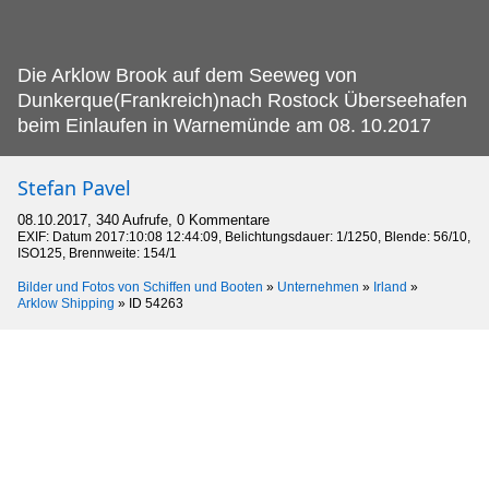
Die Arklow Brook auf dem Seeweg von
Dunkerque(Frankreich)nach Rostock Überseehafen
beim Einlaufen in Warnemünde am 08.
10.2017
Stefan Pavel
08.10.2017, 340 Aufrufe, 0 Kommentare
EXIF: Datum 2017:10:08 12:44:09, Belichtungsdauer: 1/1250, Blende: 56/10,
ISO125, Brennweite: 154/1
Bilder und Fotos von Schiffen und Booten
»
Unternehmen
»
Irland
»
Arklow Shipping
»
ID 54263